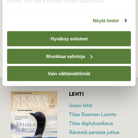
kerätty, kun olet käyttänyt heidän palvelujaan.
Valokuvaaja: Irja Lehtinen, 37500 Lempäälä
17.12.2020
Näytä tiedot
TAKAISIN LISTAAN
Hyväksy evästeet
Muokkaa valintoja
Vain välttämättömät
LEHTI
Uusin lehti
Tilaa Suomen Luonto
Tilaa digilukuoikeus
Äänestä parasta juttua