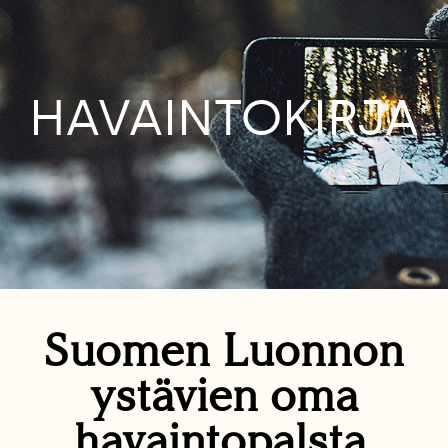
HAVAINTOKIRJA
Suomen Luonnon
ystävien oma
havaintopalsta.