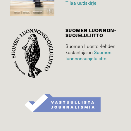
Tilaa uutiskirje
SUOMEN LUONNON­
SUOJELU­LIITTO
Suomen Luonto -lehden
Suomen
kustantaja on
luonnonsuojelu­liitto
.