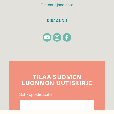
Tietosuojaseloste
KIRJAUDU
TILAA
SUOMEN
LUONNON
UUTIS­KIRJE
Sähköpostiosoite