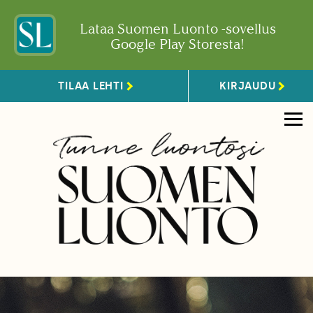
Lataa Suomen Luonto -sovellus
Google Play Storesta!
TILAA LEHTI
KIRJAUDU