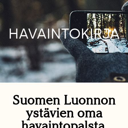
HAVAINTOKIRJA
Suomen Luonnon
ystävien oma
havaintopalsta.