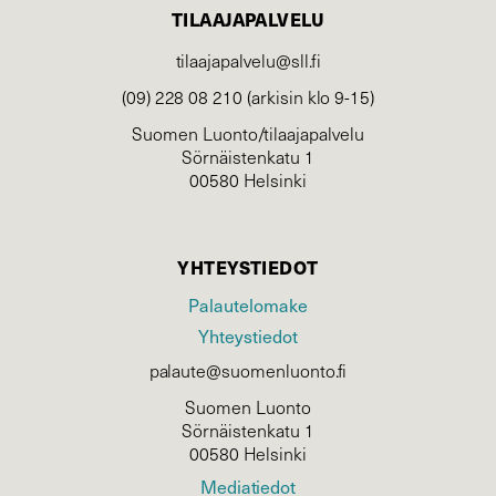
TILAAJAPALVELU
tilaajapalvelu@sll.fi
(09) 228 08 210 (arkisin klo 9-15)
Suomen Luonto/tilaajapalvelu
Sörnäistenkatu 1
00580 Helsinki
YHTEYSTIEDOT
Palautelomake
Yhteystiedot
palaute@suomenluonto.fi
Suomen Luonto
Sörnäistenkatu 1
00580 Helsinki
Mediatiedot