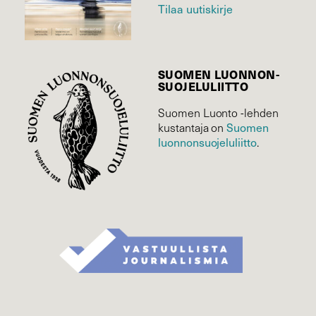
Tilaa uutiskirje
SUOMEN LUONNON­
SUOJELU­LIITTO
Suomen Luonto -lehden
kustantaja on
Suomen
luonnonsuojelu­liitto
.