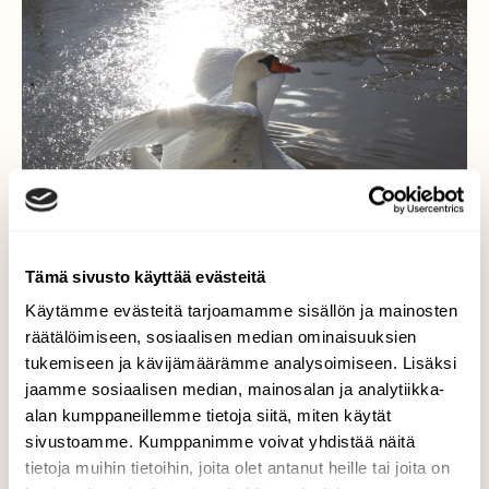
Tämä sivusto käyttää evästeitä
Käytämme evästeitä tarjoamamme sisällön ja mainosten
räätälöimiseen, sosiaalisen median ominaisuuksien
tukemiseen ja kävijämäärämme analysoimiseen. Lisäksi
Joutsen Aurajoessa
jaamme sosiaalisen median, mainosalan ja analytiikka-
alan kumppaneillemme tietoja siitä, miten käytät
Suomen Joutsenen lisäksi viimeisten päivien
sivustoamme. Kumppanimme voivat yhdistää näitä
aikana on Turun Aurajoessa Apteekkimuseon
tietoja muihin tietoihin, joita olet antanut heille tai joita on
kohdalla oleskellut kyhmyjoutsenpariskunta.