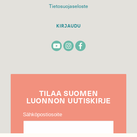
Tietosuojaseloste
KIRJAUDU
TILAA
SUOMEN
LUONNON
UUTIS­KIRJE
Sähköpostiosoite