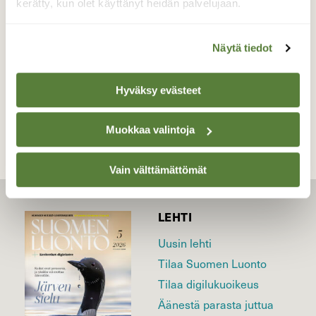
kerätty, kun olet käyttänyt heidän palvelujaan.
Valokuvaaja: Peter Ramstén, Turku 19.3.2014
Näytä tiedot
TAKAISIN LISTAAN
Hyväksy evästeet
Muokkaa valintoja
Vain välttämättömät
LEHTI
Uusin lehti
Tilaa Suomen Luonto
Tilaa digilukuoikeus
Äänestä parasta juttua