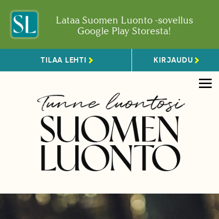
Lataa Suomen Luonto -sovellus
Google Play Storesta!
TILAA LEHTI
KIRJAUDU