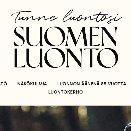
STÖ
NÄKÖKULMIA
LUONNON ÄÄNENÄ 85 VUOTTA
LUONTOKERHO