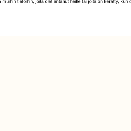
 muihin tietoihin, joita olet antanut heille tai joita on kerätty, kun 
(09) 228 08 210 (arkisin
klo 9-15)
Suomen
Luonto/tilaajapalvelu
Sörnäistenkatu 1
00580 Helsinki
ELU­
YHTEYSTIEDOT
ntaja on
Palautelomake
Yhteystiedot
palaute@suomenluonto.fi
Suomen Luonto
Sörnäistenkatu 1
00580 Helsinki
Mediatiedot
Tietosuojaseloste