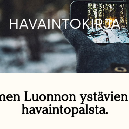
HAVAINTOKIRJA
en Luonnon ystävie
havaintopalsta.