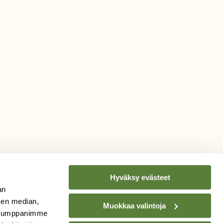
Hyväksy evästeet
an
sen median,
Muokkaa valintoja
. Kumppanimme
TILAA
SUOMEN