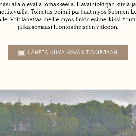
nasi alla olevalla lomakkeella. Havaintokirjan kuvia ja
tisivuilla. Toimitus poimii parhaat myös Suomen Lu
alle. Voit lähettää meille myös linkin esimerkiksi You
julkaisemaasi luontoaiheiseen videoon.
LÄHETÄ KUVA HAVAINTOKIRJAAN