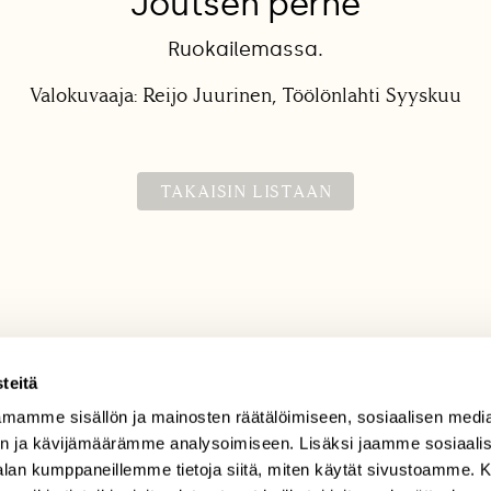
Joutsen perhe
Ruokailemassa.
Valokuvaaja: Reijo Juurinen, Töölönlahti Syyskuu
TAKAISIN LISTAAN
teitä
mamme sisällön ja mainosten räätälöimiseen, sosiaalisen medi
TILAAJAPALVELU
n ja kävijämäärämme analysoimiseen. Lisäksi jaamme sosiaali
tilaajapalvelu@sll.fi
-alan kumppaneillemme tietoja siitä, miten käytät sivustoamme