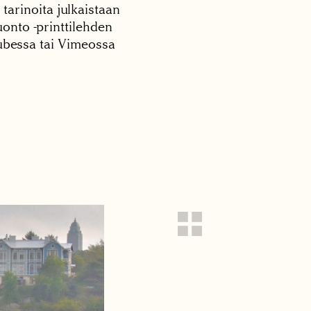
 tarinoita julkaistaan
onto -printtilehden
tubessa tai Vimeossa