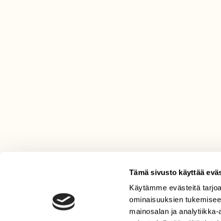
Tämä sivusto käyttää eväs
Käytämme evästeitä tarjoa
LEHTI
ominaisuuksien tukemisee
Uusin lehti
mainosalan ja analytiikka