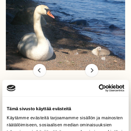
Joutsen pienokaisensa
kanssa
Tämä sivusto käyttää evästeitä
Käytämme evästeitä tarjoamamme sisällön ja mainosten
Olimme kävelleet jo Korkesaaresta pois, kun
räätälöimiseen, sosiaalisen median ominaisuuksien
huomasin kyhmyjoutsenen alempana