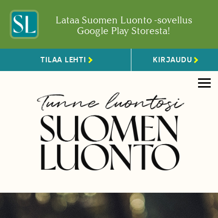
Lataa Suomen Luonto -sovellus
Google Play Storesta!
TILAA LEHTI
KIRJAUDU