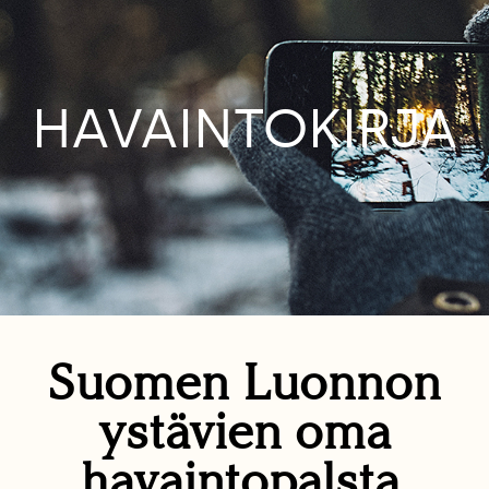
HAVAINTOKIRJA
Suomen Luonnon
ystävien oma
havaintopalsta.