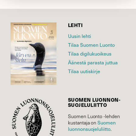
LEHTI
Uusin lehti
Tilaa Suomen Luonto
Tilaa digilukuoikeus
Äänestä parasta juttua
Tilaa uutiskirje
SUOMEN LUONNON­
SUOJELU­LIITTO
Suomen Luonto -lehden
Suomen
kustantaja on
luonnonsuojelu­liitto
.