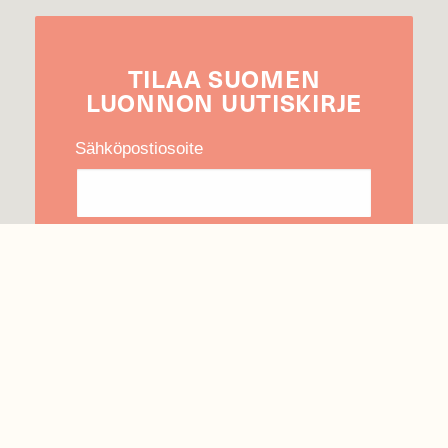
TILAA
SUOMEN
LUONNON
UUTIS­KIRJE
Sähköpostiosoite
Hyväksyn tietojeni käytön uutiskirjeen
lähettämiseen
Tietosuojaseloste