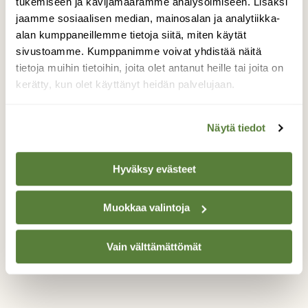
tukemiseen ja kävijämäärämme analysoimiseen. Lisäksi
rannassa. Laskeuduin alas kalliolta ja
jaamme sosiaalisen median, mainosalan ja analytiikka-
lähemmäksi mentyäni huomasin linnun
vierellä auringossa uinuvan pienokaisen.
alan kumppaneillemme tietoja siitä, miten käytät
Lähestyin varovasti, lintua tarkkaillen ja
sivustoamme. Kumppanimme voivat yhdistää näitä
ihme kyllä se päästi minut ihan muutaman
tietoja muihin tietoihin, joita olet antanut heille tai joita on
metrin päähän. Minua katsellen. Lähemmäksi
kerätty, kun olet käyttänyt heidän palvelujaan.
en edes yrittänyt. Miten kaunis näky!! Otin
pikaisesti kuvan, etten häiritse lintuperhettä
Näytä tiedot
enempää. Pienokainen nukkui koko ajan. Niin
kauniit ja upet linnut!!
Hyväksy evästeet
Valokuvaaja: Saara Kokkonen, Helsinki 24.6.2009
Muokkaa valintoja
TAKAISIN LISTAAN
Vain välttämättömät