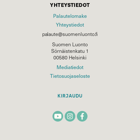
YHTEYSTIEDOT
Palautelomake
Yhteystiedot
palaute@suomenluonto.fi
Suomen Luonto
Sörnäistenkatu 1
00580 Helsinki
Mediatiedot
Tietosuojaseloste
KIRJAUDU