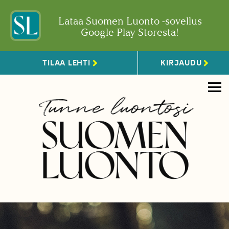
Lataa Suomen Luonto -sovellus
Google Play Storesta!
TILAA LEHTI
KIRJAUDU