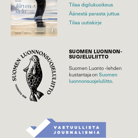
Tilaa digilukuoikeus
Äänestä parasta juttua
Tilaa uutiskirje
SUOMEN LUONNON­
SUOJELU­LIITTO
Suomen Luonto -lehden
Suomen
kustantaja on
luonnonsuojelu­liitto
.