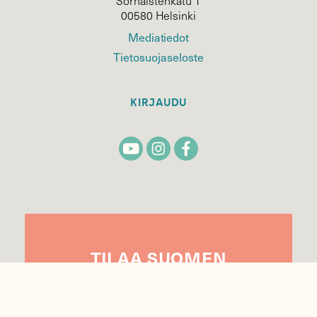
Sörnäistenkatu 1
00580 Helsinki
Mediatiedot
Tietosuojaseloste
KIRJAUDU
TILAA
SUOMEN
LUONNON
UUTIS­KIRJE
Sähköpostiosoite