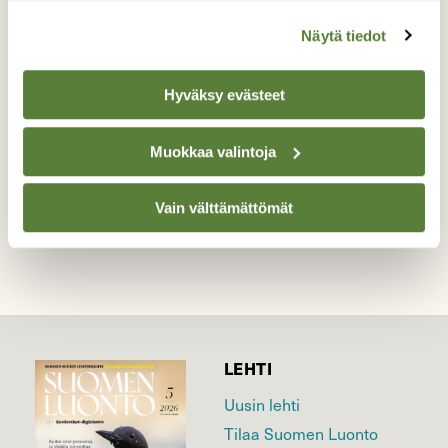
Joutsen
Näytä tiedot
Valokuvaaja: Ilkka Rönkä, Vanhankaupunginlahti
29.3.2016
Hyväksy evästeet
Muokkaa valintoja
TAKAISIN LISTAAN
Vain välttämättömät
LEHTI
Uusin lehti
Tilaa Suomen Luonto