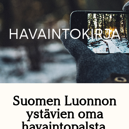
HAVAINTOKIRJA
Suomen Luonnon
ystävien oma
havaintopalsta.