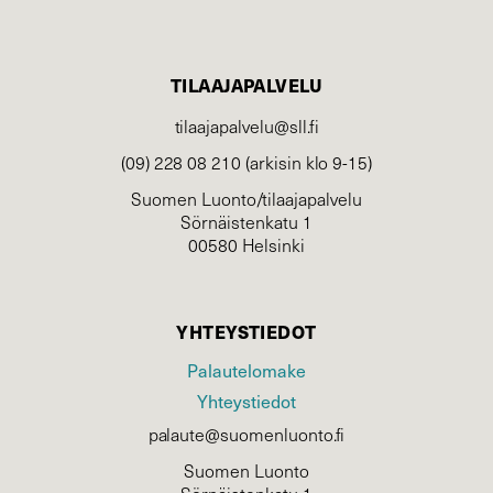
TILAAJAPALVELU
tilaajapalvelu@sll.fi
(09) 228 08 210 (arkisin klo 9-15)
Suomen Luonto/tilaajapalvelu
Sörnäistenkatu 1
00580 Helsinki
YHTEYSTIEDOT
Palautelomake
Yhteystiedot
palaute@suomenluonto.fi
Suomen Luonto