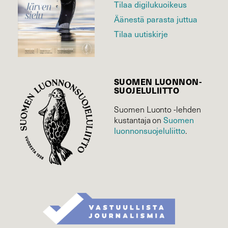
Tilaa digilukuoikeus
Äänestä parasta juttua
Tilaa uutiskirje
SUOMEN LUONNON­
SUOJELU­LIITTO
Suomen Luonto -lehden
Suomen
kustantaja on
luonnonsuojelu­liitto
.