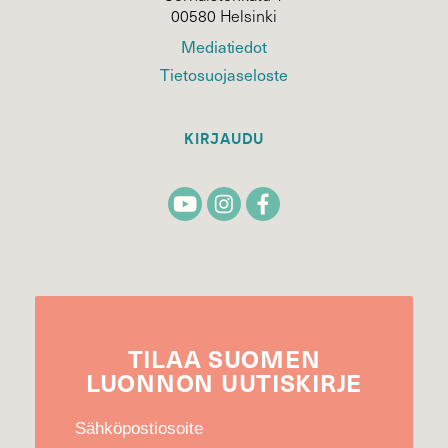
00580 Helsinki
Mediatiedot
Tietosuojaseloste
KIRJAUDU
TILAA
SUOMEN
LUONNON
UUTIS­KIRJE
Sähköpostiosoite