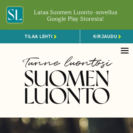
Lataa Suomen Luonto -sovellus
Google Play Storesta!
TILAA LEHTI
KIRJAUDU