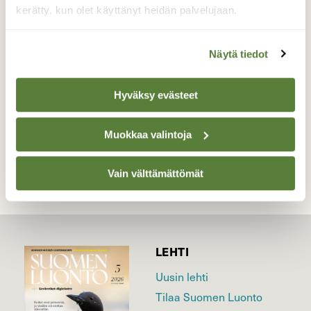
sänki pellolta syötävää. Kuvaus päivä
kerätty, kun olet käyttänyt heidän palvelujaan.
29.3.2016
Valokuvaaja: Hannu Rissanen, Näädänmaa
Näytä tiedot
29.3.2016
Hyväksy evästeet
TAKAISIN LISTAAN
Muokkaa valintoja
Vain välttämättömät
LEHTI
Uusin lehti
Tilaa Suomen Luonto