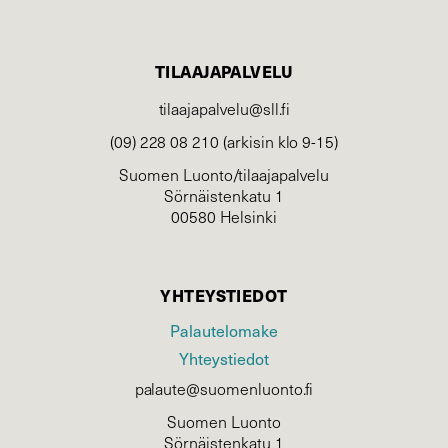
TILAAJAPALVELU
tilaajapalvelu@sll.fi
(09) 228 08 210 (arkisin klo 9-15)
Suomen Luonto/tilaajapalvelu
Sörnäistenkatu 1
00580 Helsinki
YHTEYSTIEDOT
Palautelomake
Yhteystiedot
palaute@suomenluonto.fi
Suomen Luonto
Sörnäistenkatu 1