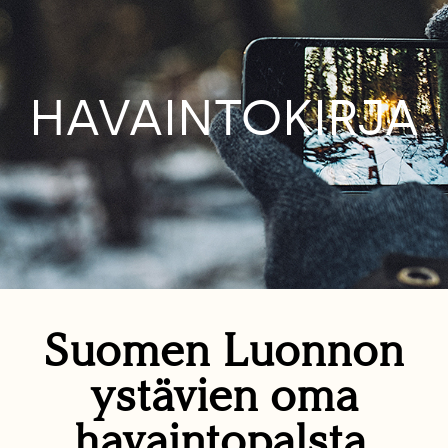
HAVAINTOKIRJA
Suomen Luonnon
ystävien oma
havaintopalsta.