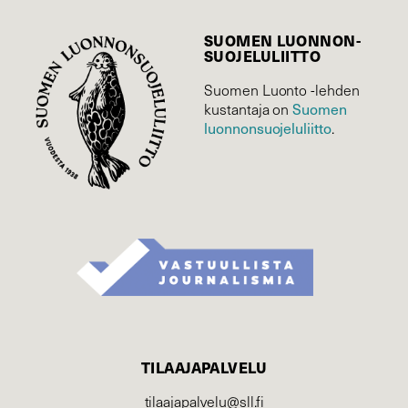
SUOMEN LUONNON­
SUOJELU­LIITTO
Suomen Luonto -lehden
Suomen
kustantaja on
luonnonsuojelu­liitto
.
TILAAJAPALVELU
tilaajapalvelu@sll.fi