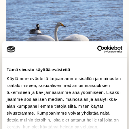
Tämä sivusto käyttää evästeitä
Käytämme evästeitä tarjoamamme sisällön ja mainosten
räätälöimiseen, sosiaalisen median ominaisuuksien
Joutsenet ja kanadanhanhi
tukemiseen ja kävijämäärämme analysoimiseen. Lisäksi
jaamme sosiaalisen median, mainosalan ja analytiikka-
Joutsenpari ruokaili Höytiäisen kanavassa
alan kumppaneillemme tietoja siitä, miten käytät
yhdessä kanadanhanhien kanssa.
sivustoamme. Kumppanimme voivat yhdistää näitä
tietoja muihin tietoihin, joita olet antanut heille tai joita on
Valokuvaaja: Jaana Saarelainen, Joensuu 2.4.2026
kerätty, kun olet käyttänyt heidän palvelujaan.