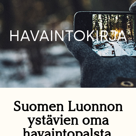
HAVAINTOKIRJA
Suomen Luonnon
ystävien oma
havaintopalsta.