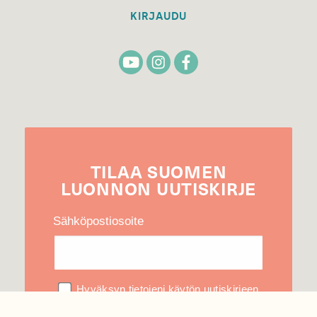
KIRJAUDU
TILAA
SUOMEN
LUONNON
UUTIS­KIRJE
Sähköpostiosoite
Hyväksyn tietojeni käytön uutiskirjeen
lähettämiseen