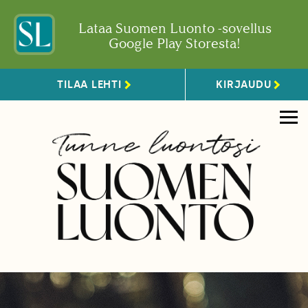
Lataa Suomen Luonto -sovellus
Google Play Storesta!
TILAA LEHTI
KIRJAUDU