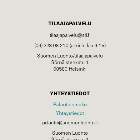
TILAAJAPALVELU
tilaajapalvelu@sll.fi
(09) 228 08 210 (arkisin klo 9-15)
Suomen Luonto/tilaajapalvelu
Sörnäistenkatu 1
00580 Helsinki
YHTEYSTIEDOT
Palautelomake
Yhteystiedot
palaute@suomenluonto.fi
Suomen Luonto
Sörnäistenkatu 1