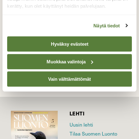
Tämä perhe oli kai tulossa
kerätty, kun olet käyttänyt heidän palvelujaan.
kauppareissultaan,koska rouva kantaa
kassia perässä!
Näytä tiedot
Valokuvaaja: Sirpa Jyske, Virrat 20.6-17
Hyväksy evästeet
TAKAISIN LISTAAN
Muokkaa valintoja
Vain välttämättömät
LEHTI
Uusin lehti
Tilaa Suomen Luonto