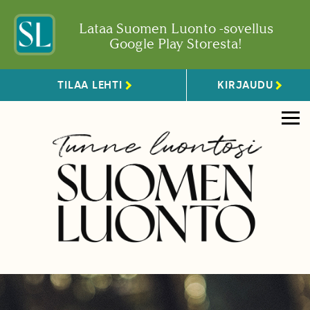
Lataa Suomen Luonto -sovellus
Google Play Storesta!
TILAA LEHTI
KIRJAUDU