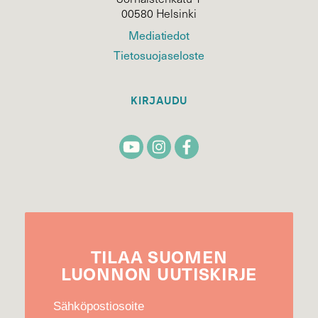
00580 Helsinki
Mediatiedot
Tietosuojaseloste
KIRJAUDU
TILAA
SUOMEN
LUONNON
UUTIS­KIRJE
Sähköpostiosoite