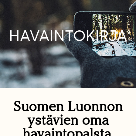
HAVAINTOKIRJA
Suomen Luonnon
ystävien oma
havaintopalsta.