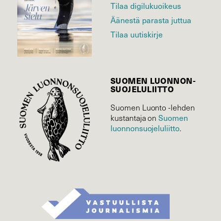
Tilaa digilukuoikeus
Äänestä parasta juttua
Tilaa uutiskirje
SUOMEN LUONNON­
SUOJELU­LIITTO
Suomen Luonto -lehden
Suomen
kustantaja on
luonnonsuojelu­liitto
.