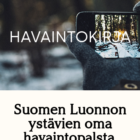
HAVAINTOKIRJA
Suomen Luonnon
ystävien oma
havaintopalsta.