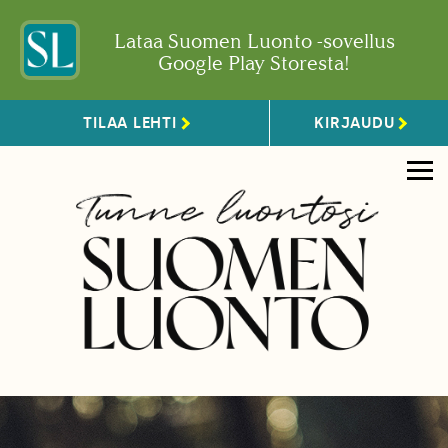
Lataa Suomen Luonto -sovellus
Google Play Storesta!
TILAA LEHTI
KIRJAUDU