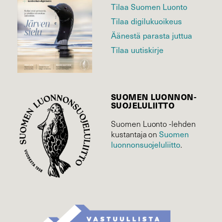
Tilaa Suomen Luonto
Tilaa digilukuoikeus
Äänestä parasta juttua
Tilaa uutiskirje
SUOMEN LUONNON­
SUOJELU­LIITTO
Suomen Luonto -lehden
Suomen
kustantaja on
luonnonsuojelu­liitto
.