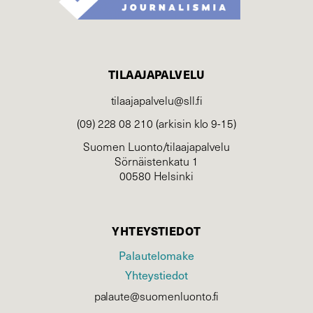
TILAAJAPALVELU
tilaajapalvelu@sll.fi
(09) 228 08 210 (arkisin klo 9-15)
Suomen Luonto/tilaajapalvelu
Sörnäistenkatu 1
00580 Helsinki
YHTEYSTIEDOT
Palautelomake
Yhteystiedot
palaute@suomenluonto.fi