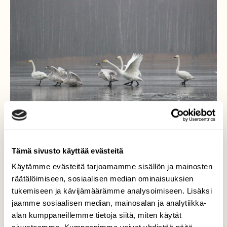
Tämä sivusto käyttää evästeitä
Käytämme evästeitä tarjoamamme sisällön ja mainosten
Joutsenten läksiäistanssi
räätälöimiseen, sosiaalisen median ominaisuuksien
tukemiseen ja kävijämäärämme analysoimiseen. Lisäksi
Kuvattu 23.11.2016 Lempäälässä. Monta
jaamme sosiaalisen median, mainosalan ja analytiikka-
laulujoutsenperhettä oli vielä sulan veden
alan kumppaneillemme tietoja siitä, miten käytät
äärellä tankkaamassa. Tässä on varmaan