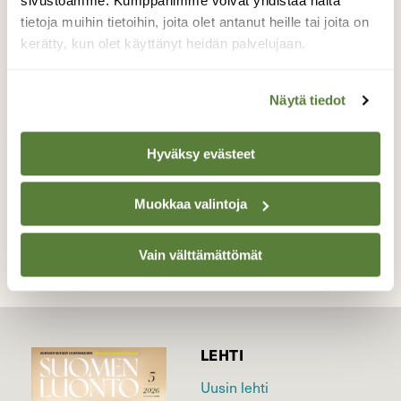
sivustoamme. Kumppanimme voivat yhdistää näitä
menossa jonkinlainen läksiäistanssi, kun
tietoja muihin tietoihin, joita olet antanut heille tai joita on
seuraavana päivänä paikalla oli enää vain
kerätty, kun olet käyttänyt heidän palvelujaan.
yksi perhe.
Valokuvaaja: Irja Lehtinen, Lempäälä, Säijä
Näytä tiedot
23.11.2016
Hyväksy evästeet
TAKAISIN LISTAAN
Muokkaa valintoja
Vain välttämättömät
LEHTI
Uusin lehti