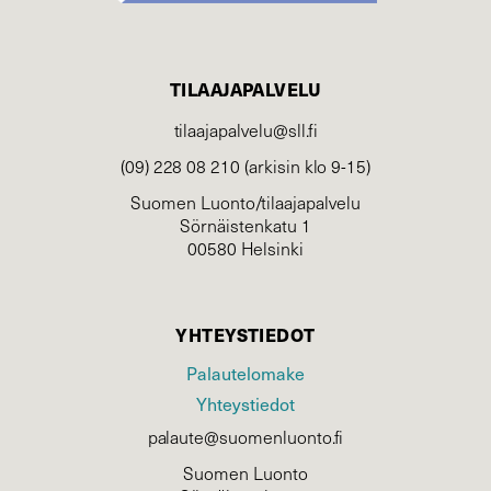
TILAAJAPALVELU
tilaajapalvelu@sll.fi
(09) 228 08 210 (arkisin klo 9-15)
Suomen Luonto/tilaajapalvelu
Sörnäistenkatu 1
00580 Helsinki
YHTEYSTIEDOT
Palautelomake
Yhteystiedot
palaute@suomenluonto.fi
Suomen Luonto