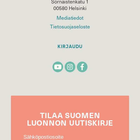
Sörnäistenkatu 1
00580 Helsinki
Mediatiedot
Tietosuojaseloste
KIRJAUDU
TILAA
SUOMEN
LUONNON
UUTIS­KIRJE
Sähköpostiosoite