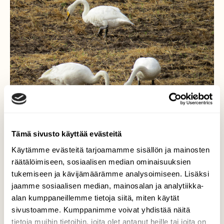
Tämä sivusto käyttää evästeitä
Käytämme evästeitä tarjoamamme sisällön ja mainosten
räätälöimiseen, sosiaalisen median ominaisuuksien
tukemiseen ja kävijämäärämme analysoimiseen. Lisäksi
jaamme sosiaalisen median, mainosalan ja analytiikka-
Joutsenten syksyinen
alan kumppaneillemme tietoja siitä, miten käytät
ruokapöytä
sivustoamme. Kumppanimme voivat yhdistää näitä
tietoja muihin tietoihin, joita olet antanut heille tai joita on