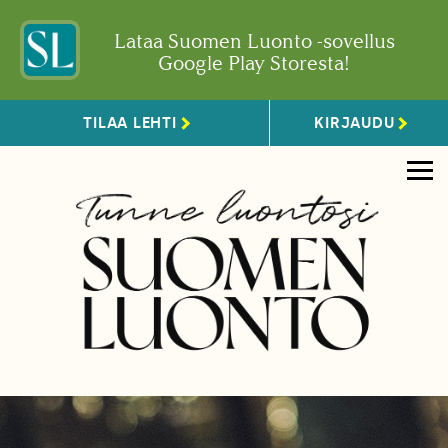
Lataa Suomen Luonto -sovellus
Google Play Storesta!
TILAA LEHTI
KIRJAUDU