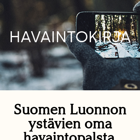
HAVAINTOKIRJA
Suomen Luonnon
ystävien oma
havaintopalsta.