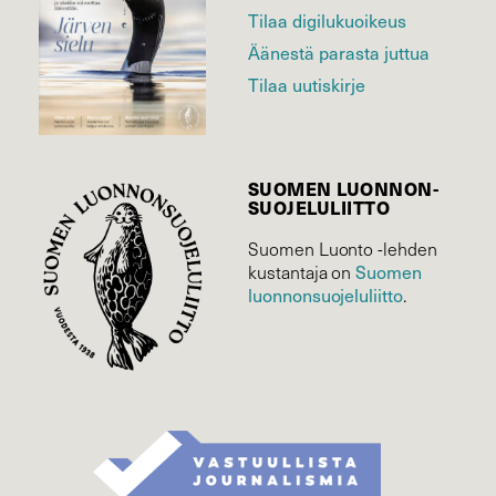
Tilaa digilukuoikeus
Äänestä parasta juttua
Tilaa uutiskirje
SUOMEN LUONNON­
SUOJELU­LIITTO
Suomen Luonto -lehden
Suomen
kustantaja on
luonnonsuojelu­liitto
.