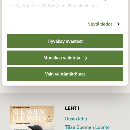
Viljat on puitu ja maata hieman
kerätty, kun olet käyttänyt heidän palvelujaan.
möyhitty...tarjolla siis mukavasti
naposteltavaa joutsenille. Kuvattu 17.9.2016
Näytä tiedot
Valokuvaaja: Jaana Talvinen, Heinola 17.9.2016
Hyväksy evästeet
TAKAISIN LISTAAN
Muokkaa valintoja
Vain välttämättömät
LEHTI
Uusin lehti
Tilaa Suomen Luonto