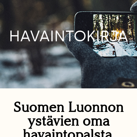
HAVAINTOKIRJA
Suomen Luonnon
ystävien oma
havaintopalsta.