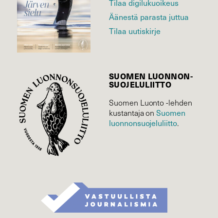
Tilaa digilukuoikeus
Äänestä parasta juttua
Tilaa uutiskirje
SUOMEN LUONNON­
SUOJELU­LIITTO
Suomen Luonto -lehden
kustantaja on
Suomen
luonnonsuojelu­liitto
.