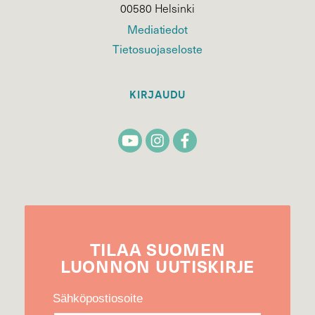
00580 Helsinki
Mediatiedot
Tietosuojaseloste
KIRJAUDU
TILAA
SUOMEN
LUONNON
UUTIS­KIRJE
Sähköpostiosoite