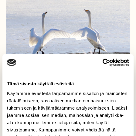
Tämä sivusto käyttää evästeitä
Käytämme evästeitä tarjoamamme sisällön ja mainosten
räätälöimiseen, sosiaalisen median ominaisuuksien
Joutsenten tervehdys
tukemiseen ja kävijämäärämme analysoimiseen. Lisäksi
jaamme sosiaalisen median, mainosalan ja analytiikka-
Kangasalan Kuohunlahdelle on saapunut
alan kumppaneillemme tietoja siitä, miten käytät
joutsen pariskunta tarkistamaan
sivustoamme. Kumppanimme voivat yhdistää näitä
pesäpaikkaansa. Iltapäivän auringossa pari