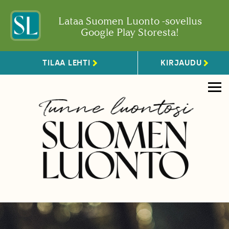
Lataa Suomen Luonto -sovellus
Google Play Storesta!
TILAA LEHTI
KIRJAUDU