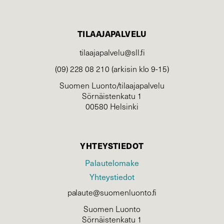
TILAAJAPALVELU
tilaajapalvelu@sll.fi
(09) 228 08 210 (arkisin klo 9-15)
Suomen Luonto/tilaajapalvelu
Sörnäistenkatu 1
00580 Helsinki
YHTEYSTIEDOT
Palautelomake
Yhteystiedot
palaute@suomenluonto.fi
Suomen Luonto
Sörnäistenkatu 1