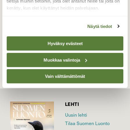
tietoja muihin tietoihin, joita olet antanut heille tai joita on
nautiskeli kaikessa rauhassa. Moni ohikulkija
kerätty, kun olet käyttänyt heidän palvelujaan.
pysähtyi ihastelemaan ja kuvamaan.
Valokuvaaja: Noora Miettinen, Kangasala 19.3.2026
Näytä tiedot
Hyväksy evästeet
TAKAISIN LISTAAN
Muokkaa valintoja
Vain välttämättömät
LEHTI
Uusin lehti
Tilaa Suomen Luonto