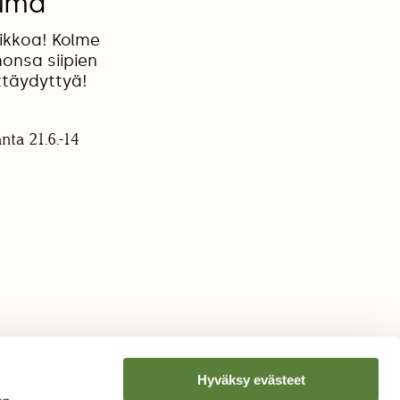
tuma
ikkoa! Kolme
onsa siipien
ttäydyttyä!
nta 21.6.-14
Hyväksy evästeet