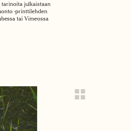
 tarinoita julkaistaan
onto -printtilehden
tubessa tai Vimeossa