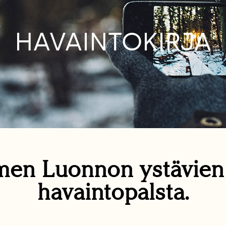
HAVAINTOKIRJA
en Luonnon ystävie
havaintopalsta.