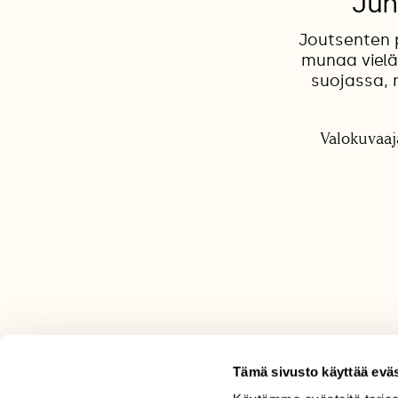
Juh
Joutsenten p
munaa vielä
suojassa, 
Valokuvaaja
Tämä sivusto käyttää eväs