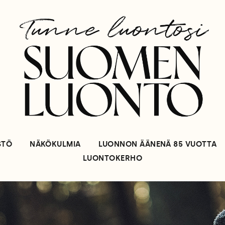
STÖ
NÄKÖKULMIA
LUONNON ÄÄNENÄ 85 VUOTTA
LUONTOKERHO