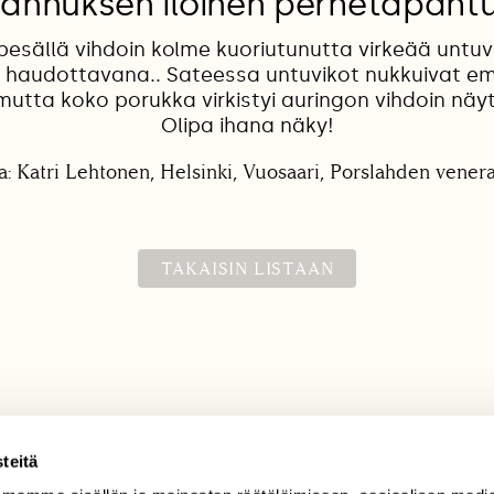
annuksen iloinen perhetapah
esällä vihdoin kolme kuoriutunutta virkeää untuv
 haudottavana.. Sateessa untuvikot nukkuivat em
mutta koko porukka virkistyi auringon vihdoin näy
Olipa ihana näky!
: Katri Lehtonen, Helsinki, Vuosaari, Porslahden venera
TAKAISIN LISTAAN
teitä