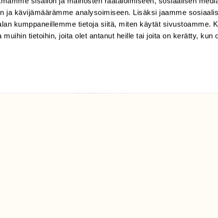
mamme sisällön ja mainosten räätälöimiseen, sosiaalisen medi
TILAAJAPALVELU
n ja kävijämäärämme analysoimiseen. Lisäksi jaamme sosiaali
tilaajapalvelu@sll.fi
-alan kumppaneillemme tietoja siitä, miten käytät sivustoamme
 muihin tietoihin, joita olet antanut heille tai joita on kerätty, kun 
(09) 228 08 210 (arkisin
klo 9-15)
Suomen
Luonto/tilaajapalvelu
Sörnäistenkatu 1
00580 Helsinki
ELU­
YHTEYSTIEDOT
ntaja on
Palautelomake
Yhteystiedot
palaute@suomenluonto.fi
Suomen Luonto
Sörnäistenkatu 1
00580 Helsinki