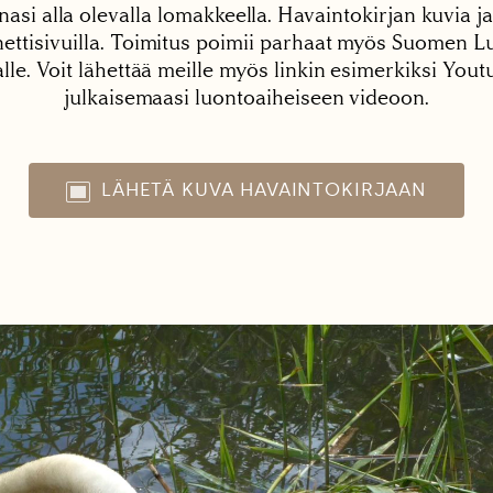
nasi alla olevalla lomakkeella. Havaintokirjan kuvia ja
tisivuilla. Toimitus poimii parhaat myös Suomen Lu
alle. Voit lähettää meille myös linkin esimerkiksi You
julkaisemaasi luontoaiheiseen videoon.
LÄHETÄ KUVA HAVAINTOKIRJAAN