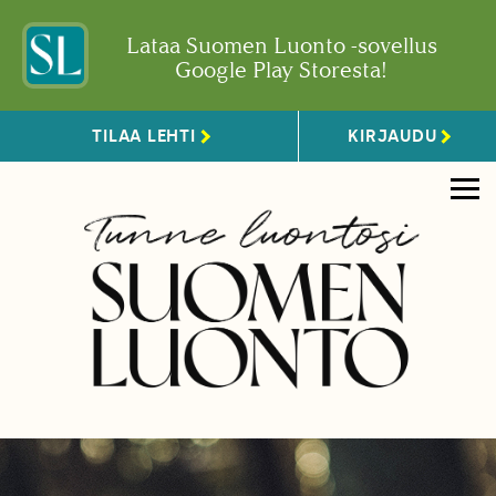
Lataa Suomen Luonto -sovellus
Google Play Storesta!
TILAA LEHTI
KIRJAUDU