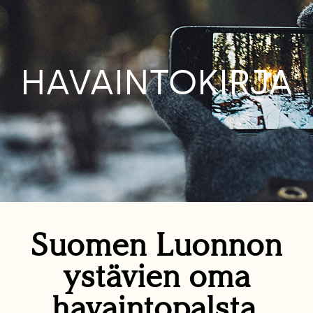
HAVAINTOKIRJA
Suomen Luonnon
ystävien oma
havaintopalsta.