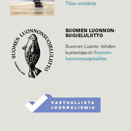
Tilaa uutiskirje
SUOMEN LUONNON­
SUOJELU­LIITTO
Suomen Luonto -lehden
kustantaja on
Suomen
luonnonsuojelu­liitto
.