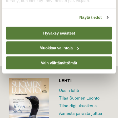
kerätty, kun olet käyttänyt heidän palvelujaan.
Valokuvaaja: Kaarlo Asikainen, Iisalmi, Varpanen
19.6.2026
Näytä tiedot
TAKAISIN LISTAAN
Hyväksy evästeet
Muokkaa valintoja
Vain välttämättömät
LEHTI
Uusin lehti
Tilaa Suomen Luonto
Tilaa digilukuoikeus
Äänestä parasta juttua