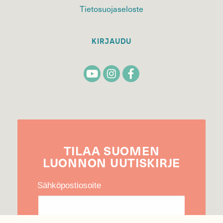
Tietosuojaseloste
KIRJAUDU
TILAA
SUOMEN
LUONNON
UUTIS­KIRJE
Sähköpostiosoite