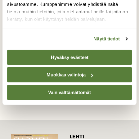
metsäjäniksen jälkeläiset eivät muutu
sivustoamme. Kumppanimme voivat yhdistää näitä
talvella kokonaan valkoisiksi, eivätkä ne
tietoja muihin tietoihin, joita olet antanut heille tai joita on
myöskään pysty lisääntymään. Tällaisen
kerätty, kun olet käyttänyt heidän palvelujaan.
risteytymän (keskellä) isänä on rusakko ja
äitinä metsäjänis. Toisinpäin ne tutkimuksen
mukaan eivät lisäänny.
Näytä tiedot
Valokuvaaja: Hannu Rasiranta, Hauho 6.12.2023
Hyväksy evästeet
Muokkaa valintoja
TAKAISIN LISTAAN
Vain välttämättömät
LEHTI