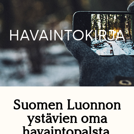
HAVAINTOKIRJA
Suomen Luonnon
ystävien oma
havaintopalsta.