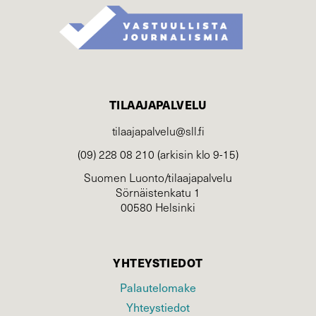
TILAAJAPALVELU
tilaajapalvelu@sll.fi
(09) 228 08 210 (arkisin klo 9-15)
Suomen Luonto/tilaajapalvelu
Sörnäistenkatu 1
00580 Helsinki
YHTEYSTIEDOT
Palautelomake
Yhteystiedot