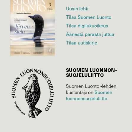
Uusin lehti
Tilaa Suomen Luonto
Tilaa digilukuoikeus
Äänestä parasta juttua
Tilaa uutiskirje
SUOMEN LUONNON­
SUOJELU­LIITTO
Suomen Luonto -lehden
Suomen
kustantaja on
luonnonsuojelu­liitto
.