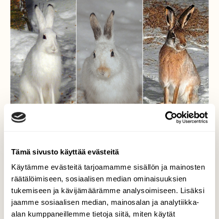
Tämä sivusto käyttää evästeitä
Käytämme evästeitä tarjoamamme sisällön ja mainosten
Jussit
räätälöimiseen, sosiaalisen median ominaisuuksien
tukemiseen ja kävijämäärämme analysoimiseen. Lisäksi
Suomessa esiintyy kaksi jäniseläintä ja ne
jaamme sosiaalisen median, mainosalan ja analytiikka-
myös risteytyvät keskenään. Rusakon ja
alan kumppaneillemme tietoja siitä, miten käytät