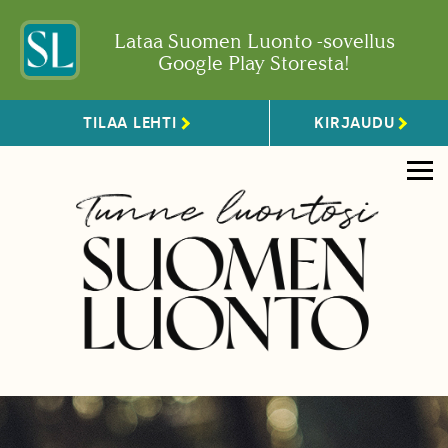
Lataa Suomen Luonto -sovellus
Google Play Storesta!
TILAA LEHTI
KIRJAUDU