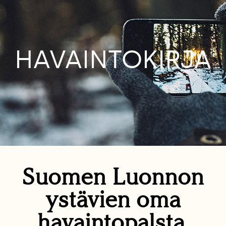
HAVAINTOKIRJA
Suomen Luonnon
ystävien oma
havaintopalsta.