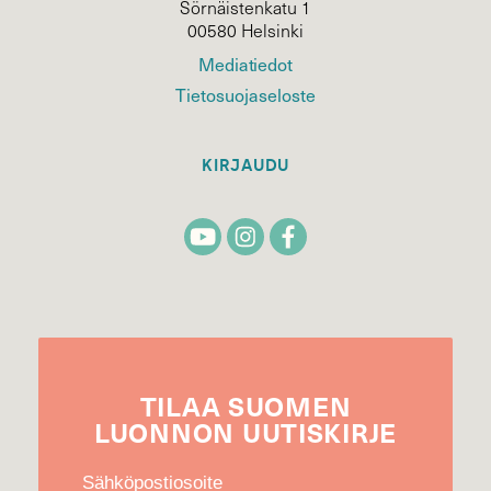
Sörnäistenkatu 1
00580 Helsinki
Mediatiedot
Tietosuojaseloste
KIRJAUDU
TILAA
SUOMEN
LUONNON
UUTIS­KIRJE
Sähköpostiosoite