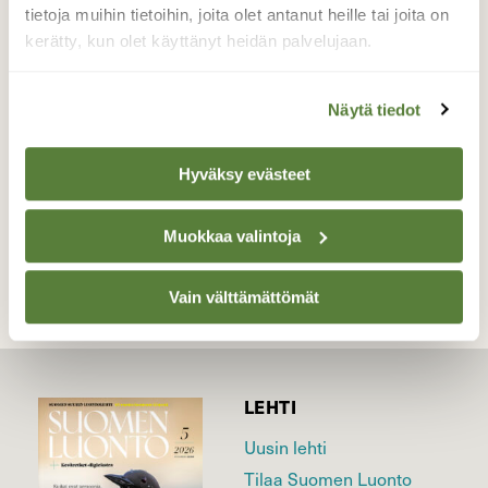
kuoriutumatta vaikka eletään jo kesäkuun
tietoja muihin tietoihin, joita olet antanut heille tai joita on
loppua.
kerätty, kun olet käyttänyt heidän palvelujaan.
Valokuvaaja: Maarit Siitonen, Valkeala, Kouvola
27.6.15
Näytä tiedot
Hyväksy evästeet
TAKAISIN LISTAAN
Muokkaa valintoja
Vain välttämättömät
LEHTI
Uusin lehti
Tilaa Suomen Luonto