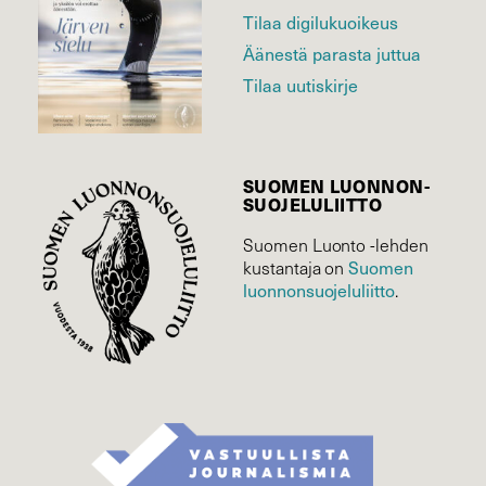
Tilaa digilukuoikeus
Äänestä parasta juttua
Tilaa uutiskirje
SUOMEN LUONNON­
SUOJELU­LIITTO
Suomen Luonto -lehden
Suomen
kustantaja on
luonnonsuojelu­liitto
.