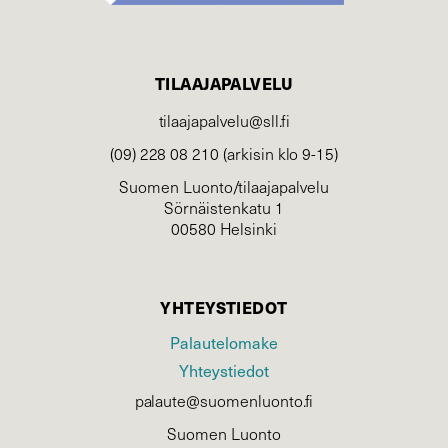
TILAAJAPALVELU
tilaajapalvelu@sll.fi
(09) 228 08 210 (arkisin klo 9-15)
Suomen Luonto/tilaajapalvelu
Sörnäistenkatu 1
00580 Helsinki
YHTEYSTIEDOT
Palautelomake
Yhteystiedot
palaute@suomenluonto.fi
Suomen Luonto