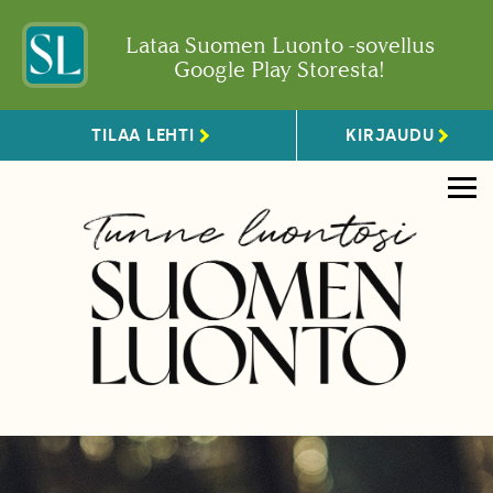
Lataa Suomen Luonto -sovellus
Google Play Storesta!
TILAA LEHTI
KIRJAUDU