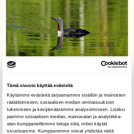
Tämä sivusto käyttää evästeitä
Käytämme evästeitä tarjoamamme sisällön ja mainosten
räätälöimiseen, sosiaalisen median ominaisuuksien
Kaakkuri ja kesäilta
tukemiseen ja kävijämäärämme analysoimiseen. Lisäksi
jaamme sosiaalisen median, mainosalan ja analytiikka-
Kaakkuri uiskentelee tyynenä kesäiltana
alan kumppaneillemme tietoja siitä, miten käytät
kotilammellaan, välillä käy hautomassa
muniaan. Pesässä on kaksi munaa
sivustoamme. Kumppanimme voivat yhdistää näitä