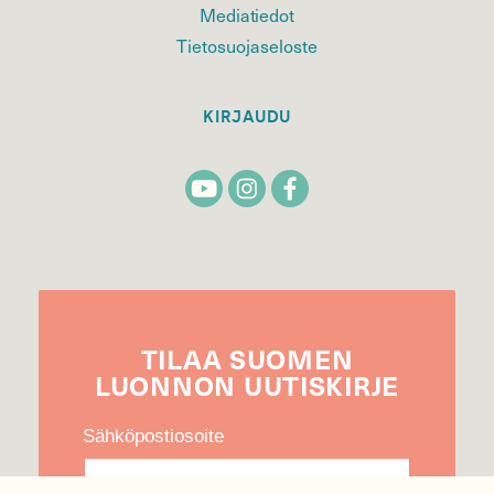
Mediatiedot
Tietosuojaseloste
KIRJAUDU
TILAA
SUOMEN
LUONNON
UUTIS­KIRJE
Sähköpostiosoite