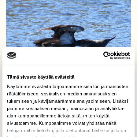
Tämä sivusto käyttää evästeitä
Käytämme evästeitä tarjoamamme sisällön ja mainosten
räätälöimiseen, sosiaalisen median ominaisuuksien
tukemiseen ja kävijämäärämme analysoimiseen. Lisäksi
jaamme sosiaalisen median, mainosalan ja analytiikka-
Kaakkuri lammella
alan kumppaneillemme tietoja siitä, miten käytät
sivustoamme. Kumppanimme voivat yhdistää näitä
Tällä hiljaisella lammella pesii vuosittain
tietoja muihin tietoihin, joita olet antanut heille tai joita on
kaakkuripari