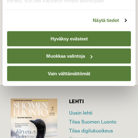
kerätty, kun olet käyttänyt heidän palvelujaan.
Valokuvaaja: Sirkka Ruotoistenmäki, Rosolampi
Pyhäjärvi 11.6.2019 10:24
Näytä tiedot
Hyväksy evästeet
TAKAISIN LISTAAN
Muokkaa valintoja
Vain välttämättömät
LEHTI
Uusin lehti
Tilaa Suomen Luonto
Tilaa digilukuoikeus