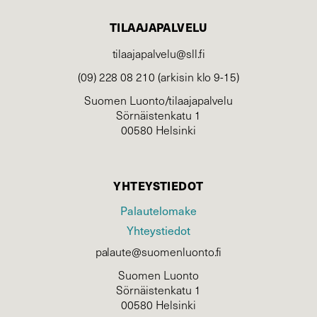
TILAAJAPALVELU
tilaajapalvelu@sll.fi
(09) 228 08 210 (arkisin klo 9-15)
Suomen Luonto/tilaajapalvelu
Sörnäistenkatu 1
00580 Helsinki
YHTEYSTIEDOT
Palautelomake
Yhteystiedot
palaute@suomenluonto.fi
Suomen Luonto
Sörnäistenkatu 1
00580 Helsinki