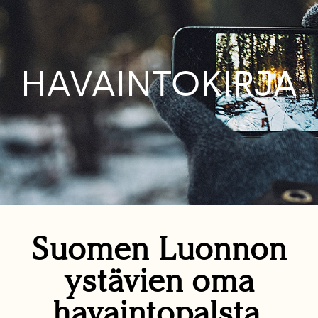
HAVAINTOKIRJA
Suomen Luonnon
ystävien oma
havaintopalsta.