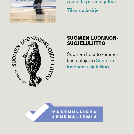
Äänestä parasta juttua
Tilaa uutiskirje
SUOMEN LUONNON­
SUOJELU­LIITTO
Suomen Luonto -lehden
Suomen
kustantaja on
luonnonsuojelu­liitto
.