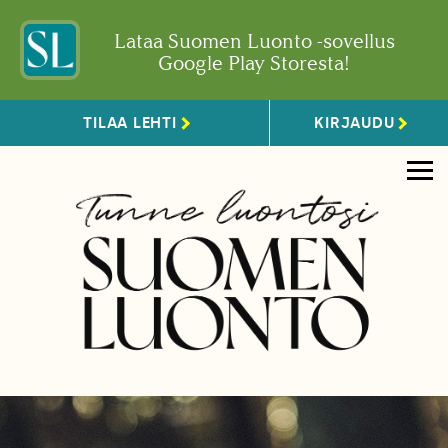
Lataa Suomen Luonto -sovellus
Google Play Storesta!
TILAA LEHTI
KIRJAUDU