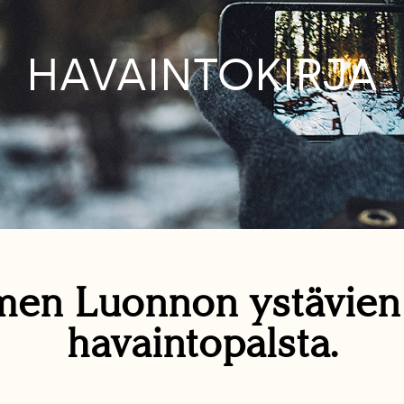
HAVAINTOKIRJA
en Luonnon ystävie
havaintopalsta.