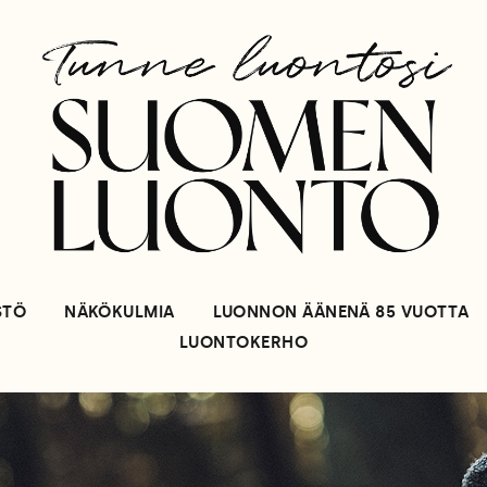
STÖ
NÄKÖKULMIA
LUONNON ÄÄNENÄ 85 VUOTTA
LUONTOKERHO