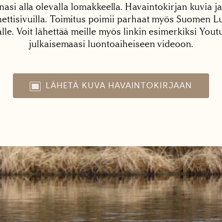
nasi alla olevalla lomakkeella. Havaintokirjan kuvia ja
tisivuilla. Toimitus poimii parhaat myös Suomen Lu
alle. Voit lähettää meille myös linkin esimerkiksi You
julkaisemaasi luontoaiheiseen videoon.
LÄHETÄ KUVA HAVAINTOKIRJAAN