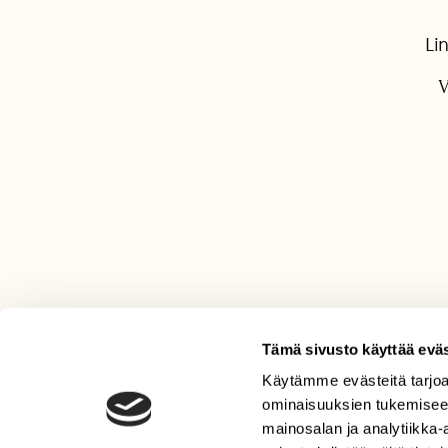
Li
V
Tämä sivusto käyttää eväs
Käytämme evästeitä tarjoa
LEHTI
ominaisuuksien tukemisee
Uusin lehti
mainosalan ja analytiikka