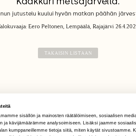
Kaakkuri metsäjärvellä.
nnun jutustelu kuului hyvän matkan päähän järves
alokuvaaja: Eero Peltonen, Lempäälä, Rajajärvi 26.4.20
TAKAISIN LISTAAN
teitä
mamme sisällön ja mainosten räätälöimiseen, sosiaalisen medi
TILAAJAPALVELU
n ja kävijämäärämme analysoimiseen. Lisäksi jaamme sosiaali
tilaajapalvelu@sll.fi
-alan kumppaneillemme tietoja siitä, miten käytät sivustoamme