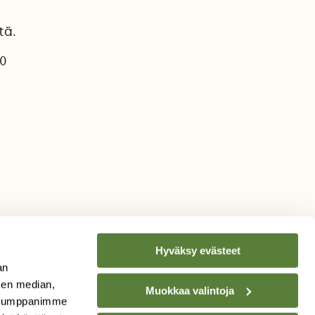
tä.
20
Hyväksy evästeet
an
sen median,
Muokkaa valintoja
. Kumppanimme
TILAA
SUOMEN