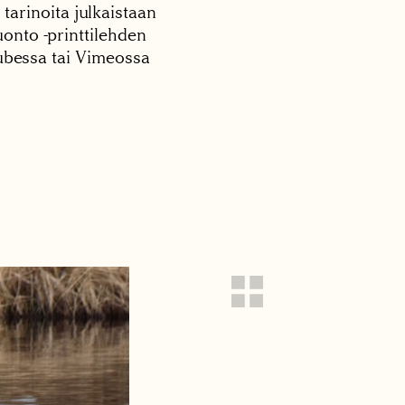
 tarinoita julkaistaan
onto -printtilehden
tubessa tai Vimeossa