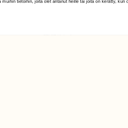
 muihin tietoihin, joita olet antanut heille tai joita on kerätty, kun 
(09) 228 08 210 (arkisin
klo 9-15)
Suomen
Luonto/tilaajapalvelu
Sörnäistenkatu 1
00580 Helsinki
ELU­
YHTEYSTIEDOT
ntaja on
Palautelomake
Yhteystiedot
palaute@suomenluonto.fi
Suomen Luonto
Sörnäistenkatu 1
00580 Helsinki
Mediatiedot
Tietosuojaseloste