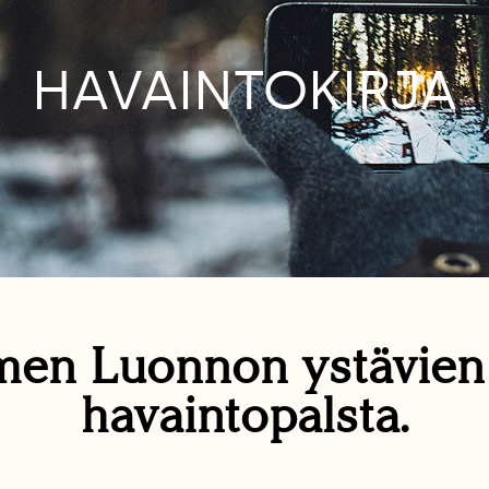
HAVAINTOKIRJA
en Luonnon ystävie
havaintopalsta.