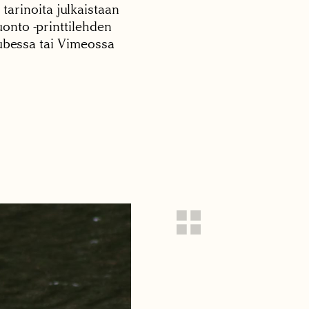
 tarinoita julkaistaan
onto -printtilehden
tubessa tai Vimeossa