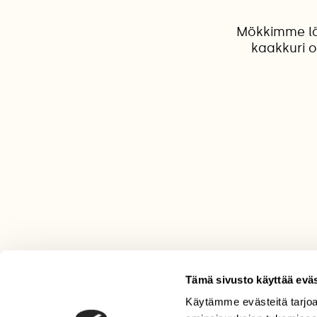
Mökkimme läh
kaakkuri 
Tämä sivusto käyttää eväs
Käytämme evästeitä tarjoa
LEHTI