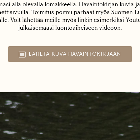
nasi alla olevalla lomakkeella. Havaintokirjan kuvia ja
tisivuilla. Toimitus poimii parhaat myös Suomen Lu
alle. Voit lähettää meille myös linkin esimerkiksi You
julkaisemaasi luontoaiheiseen videoon.
LÄHETÄ KUVA HAVAINTOKIRJAAN