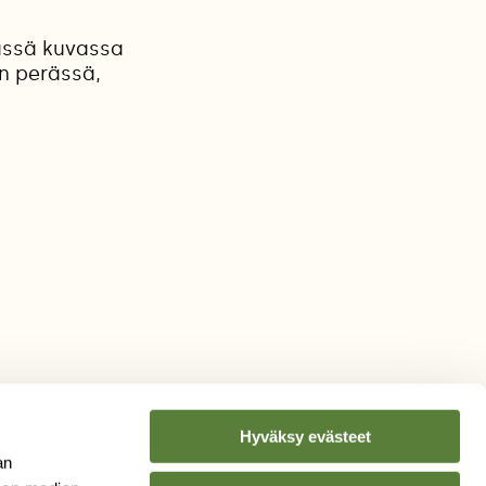
Tässä kuvassa
n perässä,
Hyväksy evästeet
an