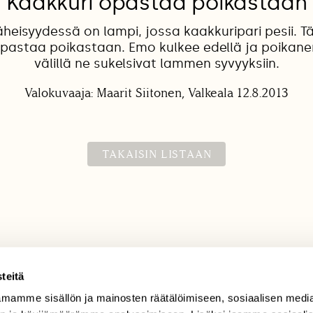
Kaakkuri opastaa poikastaan
eisyydessä on lampi, jossa kaakkuripari pesii. 
opastaa poikastaan. Emo kulkee edellä ja poikane
välillä ne sukelsivat lammen syvyyksiin.
Valokuvaaja: Maarit Siitonen, Valkeala 12.8.2013
TAKAISIN LISTAAN
teitä
mamme sisällön ja mainosten räätälöimiseen, sosiaalisen medi
TILAAJAPALVELU