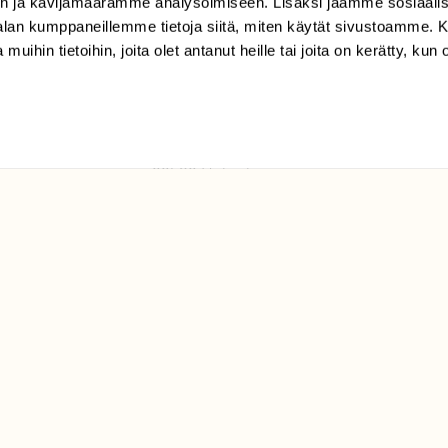
n ja kävijämäärämme analysoimiseen. Lisäksi jaamme sosiaali
tilaajapalvelu@sll.fi
-alan kumppaneillemme tietoja siitä, miten käytät sivustoamme
 muihin tietoihin, joita olet antanut heille tai joita on kerätty, kun 
(09) 228 08 210 (arkisin
klo 9-15)
Suomen
Luonto/tilaajapalvelu
Sörnäistenkatu 1
00580 Helsinki
ELU­
YHTEYSTIEDOT
ntaja on
Palautelomake
Yhteystiedot
palaute@suomenluonto.fi
Suomen Luonto
Sörnäistenkatu 1
00580 Helsinki
Mediatiedot