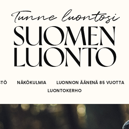
STÖ
NÄKÖKULMIA
LUONNON ÄÄNENÄ 85 VUOTTA
LUONTOKERHO