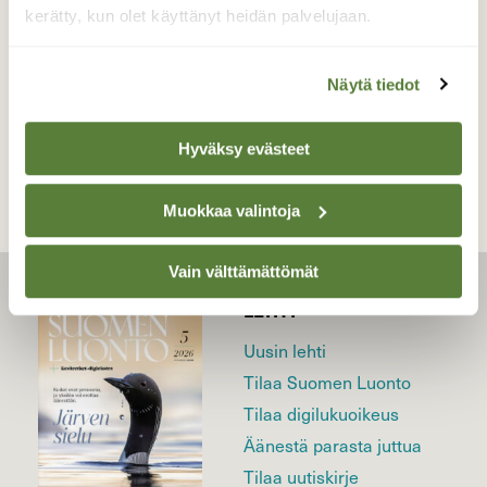
18.9.2020
kerätty, kun olet käyttänyt heidän palvelujaan.
Näytä tiedot
TAKAISIN LISTAAN
Hyväksy evästeet
Muokkaa valintoja
Vain välttämättömät
LEHTI
Uusin lehti
Tilaa Suomen Luonto
Tilaa digilukuoikeus
Äänestä parasta juttua
Tilaa uutiskirje