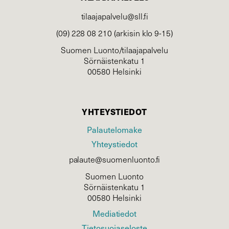
tilaajapalvelu@sll.fi
(09) 228 08 210 (arkisin klo 9-15)
Suomen Luonto/tilaajapalvelu
Sörnäistenkatu 1
00580 Helsinki
YHTEYSTIEDOT
Palautelomake
Yhteystiedot
palaute@suomenluonto.fi
Suomen Luonto
Sörnäistenkatu 1
00580 Helsinki
Mediatiedot
Tietosuojaseloste