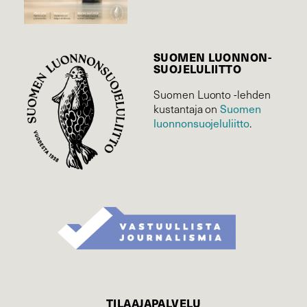
SUOMEN LUONNON­
SUOJELU­LIITTO
Suomen Luonto -lehden
Suomen
kustantaja on
luonnonsuojelu­liitto
.
TILAAJAPALVELU