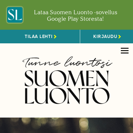
Lataa Suomen Luonto -sovellus
Google Play Storesta!
TILAA LEHTI
KIRJAUDU