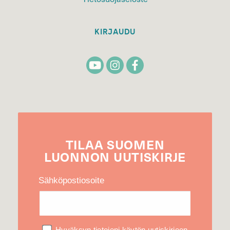
KIRJAUDU
TILAA
SUOMEN
LUONNON
UUTIS­KIRJE
Sähköpostiosoite
Hyväksyn tietojeni käytön uutiskirjeen