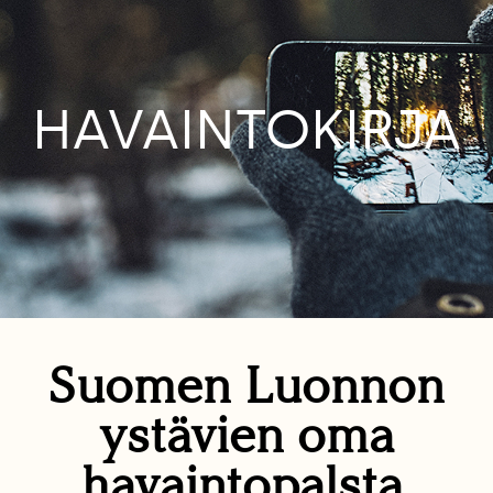
HAVAINTOKIRJA
Suomen Luonnon
ystävien oma
havaintopalsta.