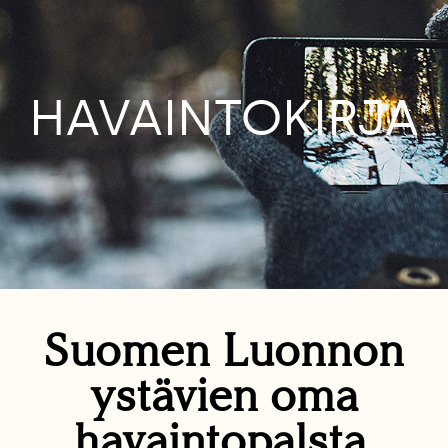
HAVAINTOKIRJA
Suomen Luonnon
ystävien oma
havaintopalsta.