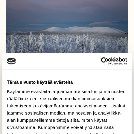
Tämä sivusto käyttää evästeitä
Käytämme evästeitä tarjoamamme sisällön ja mainosten
räätälöimiseen, sosiaalisen median ominaisuuksien
Kaamoksen kauneutta
tukemiseen ja kävijämäärämme analysoimiseen. Lisäksi
jaamme sosiaalisen median, mainosalan ja analytiikka-
Viime päivät on päivitelty Etelä-Suomen
alan kumppaneillemme tietoja siitä, miten käytät
vesisateita ja myrskyjä. Sen sijaan
sivustoamme. Kumppanimme voivat yhdistää näitä
pohjoisessa on mitä upein talvi väreineen ja