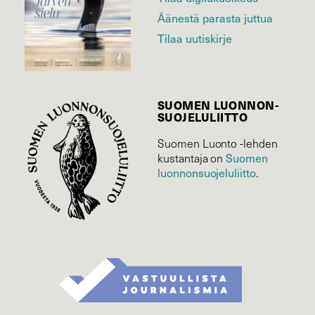
Äänestä parasta juttua
Tilaa uutiskirje
SUOMEN LUONNON­
SUOJELU­LIITTO
Suomen Luonto -lehden
Suomen
kustantaja on
luonnonsuojelu­liitto
.