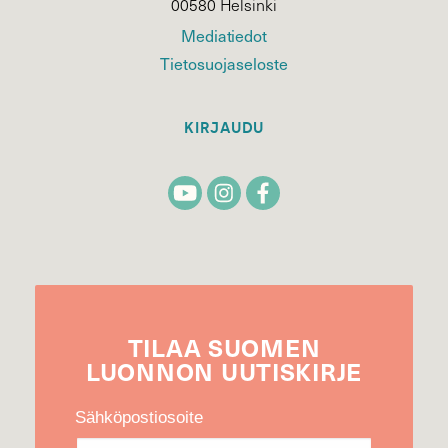
00580 Helsinki
Mediatiedot
Tietosuojaseloste
KIRJAUDU
TILAA
SUOMEN
LUONNON
UUTIS­KIRJE
Sähköpostiosoite