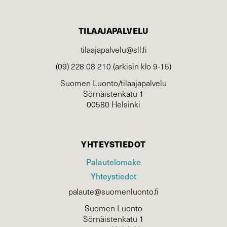
TILAAJAPALVELU
tilaajapalvelu@sll.fi
(09) 228 08 210 (arkisin klo 9-15)
Suomen Luonto/tilaajapalvelu
Sörnäistenkatu 1
00580 Helsinki
YHTEYSTIEDOT
Palautelomake
Yhteystiedot
palaute@suomenluonto.fi
Suomen Luonto
Sörnäistenkatu 1