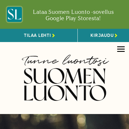
Lataa Suomen Luonto -sovellus
Google Play Storesta!
TILAA LEHTI
KIRJAUDU