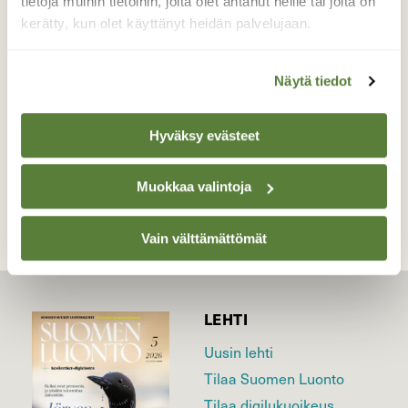
tietoja muihin tietoihin, joita olet antanut heille tai joita on
mystisine tykkypuineen.
kerätty, kun olet käyttänyt heidän palvelujaan.
Valokuvaaja: Katri Niskanen, Sammaltunturi,
Muonio 6.12.2015
Näytä tiedot
Hyväksy evästeet
TAKAISIN LISTAAN
Muokkaa valintoja
Vain välttämättömät
LEHTI
Uusin lehti
Tilaa Suomen Luonto
Tilaa digilukuoikeus