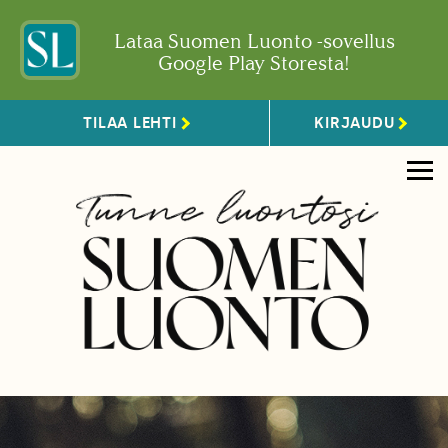
Lataa Suomen Luonto -sovellus
Google Play Storesta!
TILAA LEHTI
KIRJAUDU