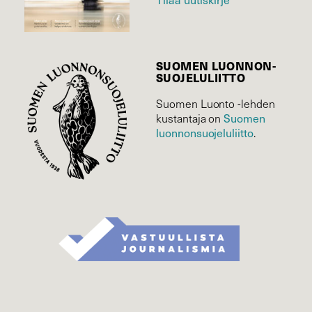
SUOMEN LUONNON­
SUOJELU­LIITTO
Suomen Luonto -lehden
Suomen
kustantaja on
luonnonsuojelu­liitto
.