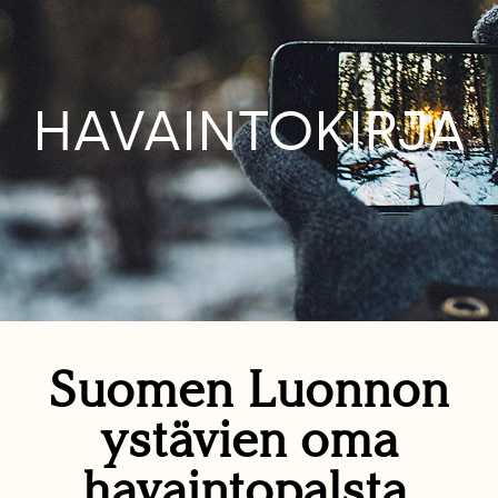
HAVAINTOKIRJA
Suomen Luonnon
ystävien oma
havaintopalsta.