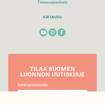
Tietosuojaseloste
KIRJAUDU
TILAA
SUOMEN
LUONNON
UUTIS­KIRJE
Sähköpostiosoite