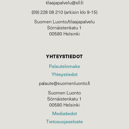
tilaajapalvelu@sll.fi
(09) 228 08 210 (arkisin klo 9-15)
Suomen Luonto/tilaajapalvelu
Sörnäistenkatu 1
00580 Helsinki
YHTEYSTIEDOT
Palautelomake
Yhteystiedot
palaute@suomenluonto.fi
Suomen Luonto
Sörnäistenkatu 1
00580 Helsinki
Mediatiedot
Tietosuojaseloste