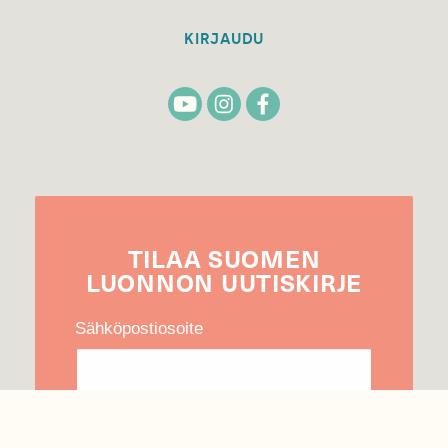
KIRJAUDU
TILAA
SUOMEN
LUONNON
UUTIS­KIRJE
Sähköpostiosoite
Hyväksyn tietojeni käytön uutiskirjeen
lähettämiseen