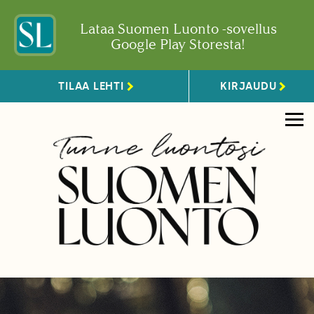
Lataa Suomen Luonto -sovellus
Google Play Storesta!
TILAA LEHTI
KIRJAUDU