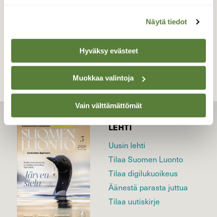
Näytä tiedot
TAKAISIN LISTAAN
Hyväksy evästeet
Muokkaa valintoja
Vain välttämättömät
LEHTI
Uusin lehti
Tilaa Suomen Luonto
Tilaa digilukuoikeus
Äänestä parasta juttua
Tilaa uutiskirje