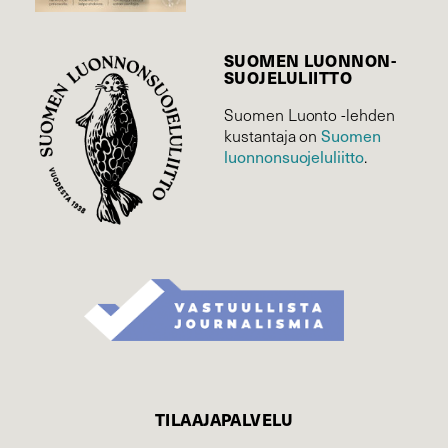
SUOMEN LUONNON­
SUOJELU­LIITTO
Suomen Luonto -lehden
kustantaja on
Suomen
luonnonsuojelu­liitto
.
TILAAJAPALVELU