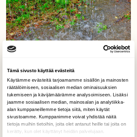
Tämä sivusto käyttää evästeitä
Käytämme evästeitä tarjoamamme sisällön ja mainosten
räätälöimiseen, sosiaalisen median ominaisuuksien
tukemiseen ja kävijämäärämme analysoimiseen. Lisäksi
jaamme sosiaalisen median, mainosalan ja analytiikka-
Kaato sade
alan kumppaneillemme tietoja siitä, miten käytät
sivustoamme. Kumppanimme voivat yhdistää näitä
Kovin sade kuuro ikinä!
tietoja muihin tietoihin, joita olet antanut heille tai joita on
kerätty, kun olet käyttänyt heidän palvelujaan.
Valokuvaaja: Reijo Juurinen, Veikkola Elokuu