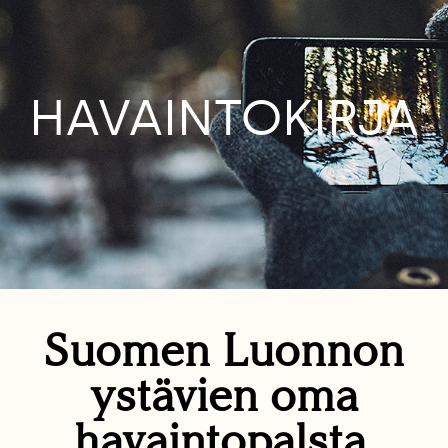
HAVAINTOKIRJA
Suomen Luonnon
ystävien oma
havaintopalsta.