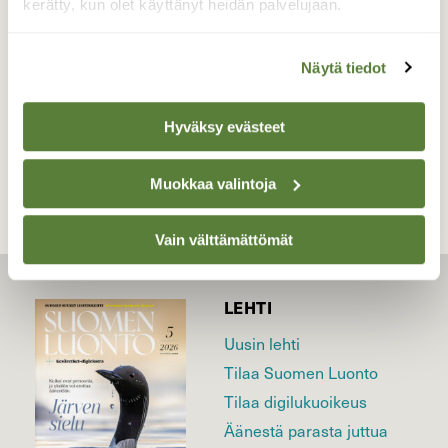
kerätty, kun olet käyttänyt heidän palvelujaan.
Valokuvaaja: Jaana Saarelainen, Koli 27.5.2023
Näytä tiedot
TAKAISIN LISTAAN
Hyväksy evästeet
Muokkaa valintoja
Vain välttämättömät
LEHTI
Uusin lehti
Tilaa Suomen Luonto
Tilaa digilukuoikeus
Äänestä parasta juttua