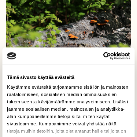
Tämä sivusto käyttää evästeitä
Käytämme evästeitä tarjoamamme sisällön ja mainosten
räätälöimiseen, sosiaalisen median ominaisuuksien
tukemiseen ja kävijämäärämme analysoimiseen. Lisäksi
Käävät kuin korut
jaamme sosiaalisen median, mainosalan ja analytiikka-
alan kumppaneillemme tietoja siitä, miten käytät
Luonnossa on ihan tuhottomasti kauniita
sivustoamme. Kumppanimme voivat yhdistää näitä
yksityiskohtia, kun vaan aina olisikin silmät
tietoja muihin tietoihin, joita olet antanut heille tai joita on
päässä eikä kulkisi välillä ajatuksissaan.