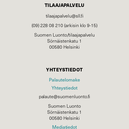
TILAAJAPALVELU
tilaajapalvelu@sll.fi
(09) 228 08 210 (arkisin klo 9-15)
Suomen Luonto/tilaajapalvelu
Sörnäistenkatu 1
00580 Helsinki
YHTEYSTIEDOT
Palautelomake
Yhteystiedot
palaute@suomenluonto.fi
Suomen Luonto
Sörnäistenkatu 1
00580 Helsinki
Mediatiedot