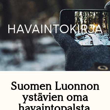
HAVAINTOKIRJA
Suomen Luonnon
ystävien oma
havaintopalsta.