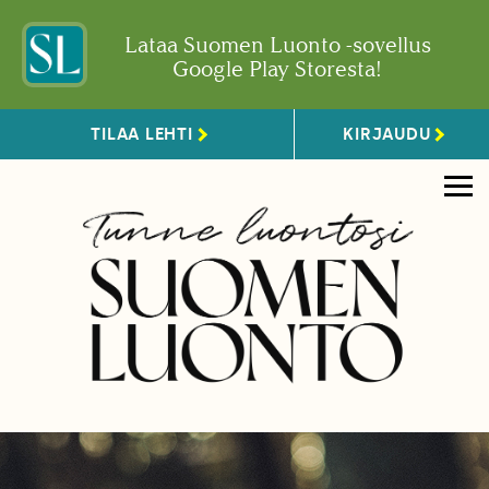
Lataa Suomen Luonto -sovellus
Google Play Storesta!
TILAA LEHTI
KIRJAUDU