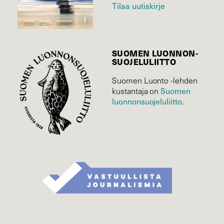
Tilaa uutiskirje
SUOMEN LUONNON­
SUOJELU­LIITTO
Suomen Luonto -lehden
Suomen
kustantaja on
luonnonsuojelu­liitto
.