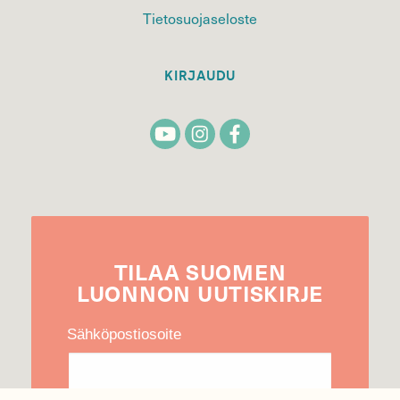
Tietosuojaseloste
KIRJAUDU
TILAA
SUOMEN
LUONNON
UUTIS­KIRJE
Sähköpostiosoite