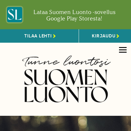
Lataa Suomen Luonto -sovellus
Google Play Storesta!
TILAA LEHTI
KIRJAUDU