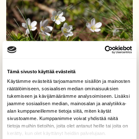
Tämä sivusto käyttää evästeitä
Käytämme evästeitä tarjoamamme sisällön ja mainosten
räätälöimiseen, sosiaalisen median ominaisuuksien
tukemiseen ja kävijämäärämme analysoimiseen. Lisäksi
jaamme sosiaalisen median, mainosalan ja analytiikka-
Käenkaalien kukat
alan kumppaneillemme tietoja siitä, miten käytät
sivustoamme. Kumppanimme voivat yhdistää näitä
Käenkaalit ovat alkaneet kukkia.
tietoja muihin tietoihin, joita olet antanut heille tai joita on
kerätty, kun olet käyttänyt heidän palvelujaan.
Valokuvaaja: Jenna Pitkänen, Helsinki 8.5.2026