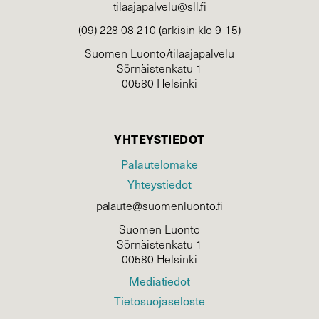
tilaajapalvelu@sll.fi
(09) 228 08 210 (arkisin klo 9-15)
Suomen Luonto/tilaajapalvelu
Sörnäistenkatu 1
00580 Helsinki
YHTEYSTIEDOT
Palautelomake
Yhteystiedot
palaute@suomenluonto.fi
Suomen Luonto
Sörnäistenkatu 1
00580 Helsinki
Mediatiedot
Tietosuojaseloste