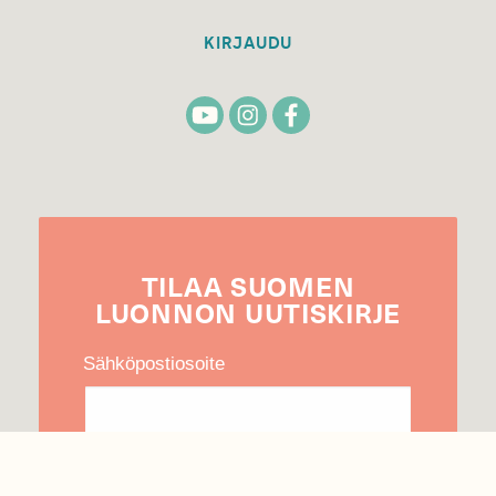
KIRJAUDU
TILAA
SUOMEN
LUONNON
UUTIS­KIRJE
Sähköpostiosoite
Hyväksyn tietojeni käytön uutiskirjeen
lähettämiseen