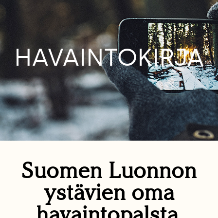
HAVAINTOKIRJA
Suomen Luonnon
ystävien oma
havaintopalsta.