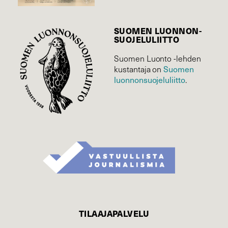
SUOMEN LUONNON­
SUOJELU­LIITTO
Suomen Luonto -lehden
Suomen
kustantaja on
luonnonsuojelu­liitto
.
TILAAJAPALVELU