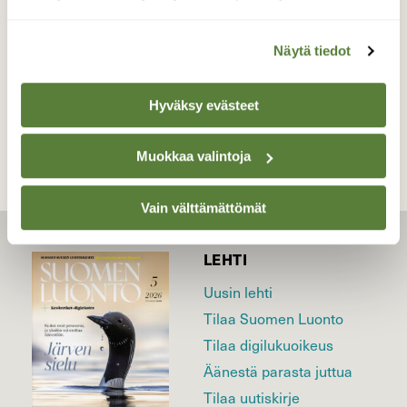
Valokuvaaja: Reijo Juurinen, Veikkola Kesäkuu
Näytä tiedot
TAKAISIN LISTAAN
Hyväksy evästeet
Muokkaa valintoja
Vain välttämättömät
LEHTI
Uusin lehti
Tilaa Suomen Luonto
Tilaa digilukuoikeus
Äänestä parasta juttua
Tilaa uutiskirje