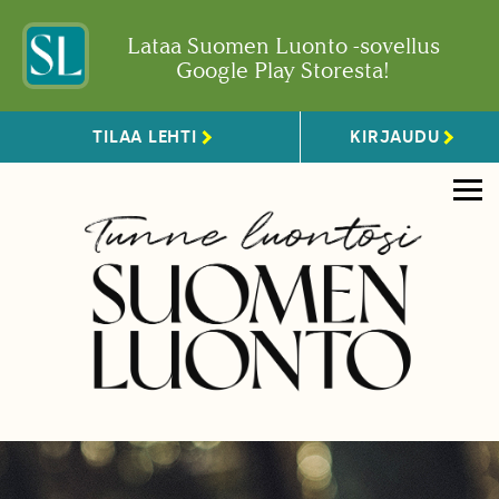
Lataa Suomen Luonto -sovellus
Google Play Storesta!
TILAA LEHTI
KIRJAUDU