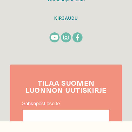
KIRJAUDU
TILAA
SUOMEN
LUONNON
UUTIS­KIRJE
Sähköpostiosoite
Hyväksyn tietojeni käytön uutiskirjeen