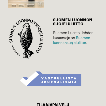
SUOMEN LUONNON­
SUOJELU­LIITTO
Suomen Luonto -lehden
Suomen
kustantaja on
luonnonsuojelu­liitto
.
TILAAJAPALVELU