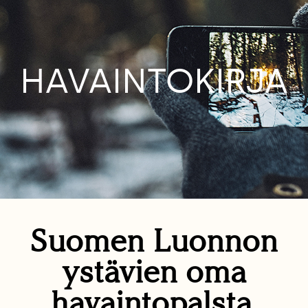
HAVAINTOKIRJA
Suomen Luonnon
ystävien oma
havaintopalsta.