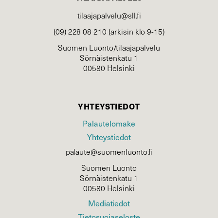
tilaajapalvelu@sll.fi
(09) 228 08 210 (arkisin klo 9-15)
Suomen Luonto/tilaajapalvelu
Sörnäistenkatu 1
00580 Helsinki
YHTEYSTIEDOT
Palautelomake
Yhteystiedot
palaute@suomenluonto.fi
Suomen Luonto
Sörnäistenkatu 1
00580 Helsinki
Mediatiedot
Tietosuojaseloste