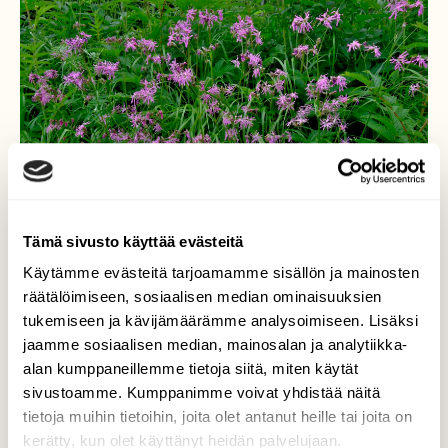
Tämä sivusto käyttää evästeitä
Käytämme evästeitä tarjoamamme sisällön ja mainosten
räätälöimiseen, sosiaalisen median ominaisuuksien
tukemiseen ja kävijämäärämme analysoimiseen. Lisäksi
Käenkukka
jaamme sosiaalisen median, mainosalan ja analytiikka-
alan kumppaneillemme tietoja siitä, miten käytät
Paljon käenkukkia kasvoi maantien varrella,
sivustoamme. Kumppanimme voivat yhdistää näitä
ojan reunuksella.
tietoja muihin tietoihin, joita olet antanut heille tai joita on
kerätty, kun olet käyttänyt heidän palvelujaan.