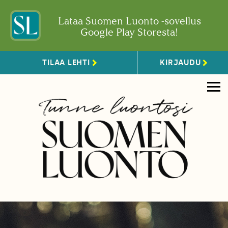
Lataa Suomen Luonto -sovellus
Google Play Storesta!
TILAA LEHTI
KIRJAUDU