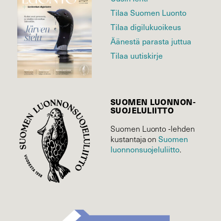
Tilaa Suomen Luonto
Tilaa digilukuoikeus
Äänestä parasta juttua
Tilaa uutiskirje
SUOMEN LUONNON­
SUOJELU­LIITTO
Suomen Luonto -lehden
Suomen
kustantaja on
luonnonsuojelu­liitto
.