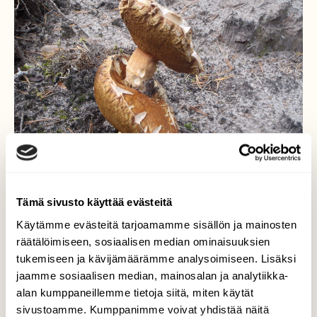
Tämä sivusto käyttää evästeitä
Käytämme evästeitä tarjoamamme sisällön ja mainosten
räätälöimiseen, sosiaalisen median ominaisuuksien
tukemiseen ja kävijämäärämme analysoimiseen. Lisäksi
Kahdessa kerroksessa
jaamme sosiaalisen median, mainosalan ja analytiikka-
alan kumppaneillemme tietoja siitä, miten käytät
Tatteja poimiessa, karusta ympäristössä
sivustoamme. Kumppanimme voivat yhdistää näitä