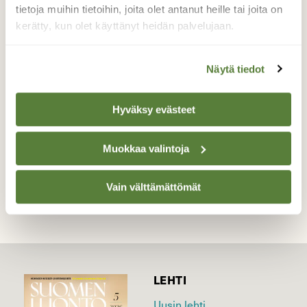
löytyi tämä tatti, jonka päälle oli kasvanut
tietoja muihin tietoihin, joita olet antanut heille tai joita on
toinen tatti. Useita vuosia sitten törmäsin
kerätty, kun olet käyttänyt heidän palvelujaan.
samanlaiseen sieneen, tosin oli paljon
pienempi.
Näytä tiedot
Valokuvaaja: Teija Pennanen, Ilomantsi Syyskuu,
tatinkeruu aika 2013
Hyväksy evästeet
Muokkaa valintoja
TAKAISIN LISTAAN
Vain välttämättömät
LEHTI
Uusin lehti