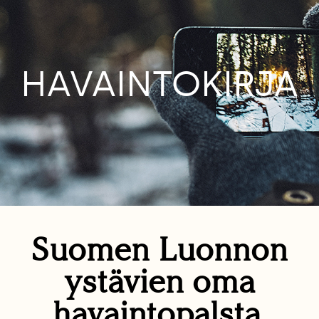
HAVAINTOKIRJA
Suomen Luonnon
ystävien oma
havaintopalsta.