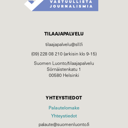
TILAAJAPALVELU
tilaajapalvelu@sll.fi
(09) 228 08 210 (arkisin klo 9-15)
Suomen Luonto/tilaajapalvelu
Sörnäistenkatu 1
00580 Helsinki
YHTEYSTIEDOT
Palautelomake
Yhteystiedot
palaute@suomenluonto.fi