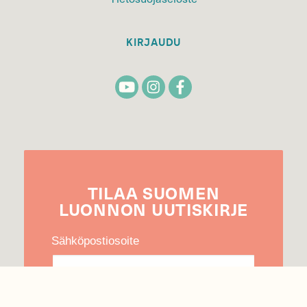
KIRJAUDU
TILAA
SUOMEN
LUONNON
UUTIS­KIRJE
Sähköpostiosoite
Hyväksyn tietojeni käytön uutiskirjeen