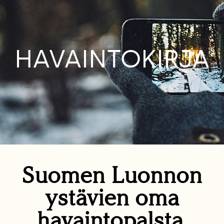
HAVAINTOKIRJA
Suomen Luonnon
ystävien oma
havaintopalsta.