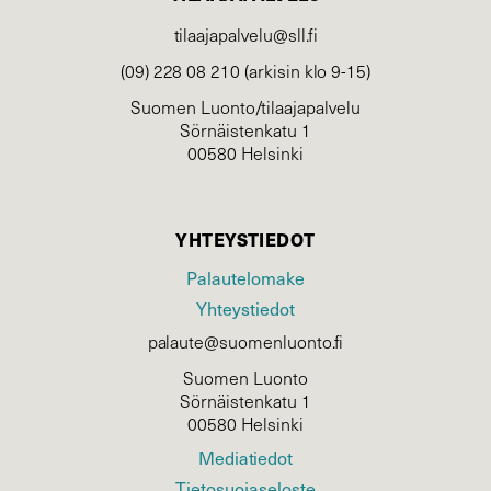
tilaajapalvelu@sll.fi
(09) 228 08 210 (arkisin klo 9-15)
Suomen Luonto/tilaajapalvelu
Sörnäistenkatu 1
00580 Helsinki
YHTEYSTIEDOT
Palautelomake
Yhteystiedot
palaute@suomenluonto.fi
Suomen Luonto
Sörnäistenkatu 1
00580 Helsinki
Mediatiedot
Tietosuojaseloste