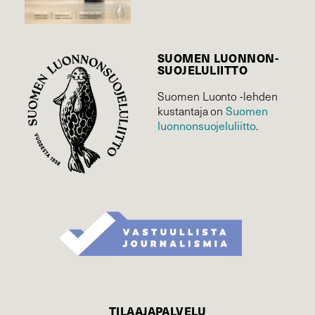
SUOMEN LUONNON­
SUOJELU­LIITTO
Suomen Luonto -lehden
Suomen
kustantaja on
luonnonsuojelu­liitto
.
TILAAJAPALVELU