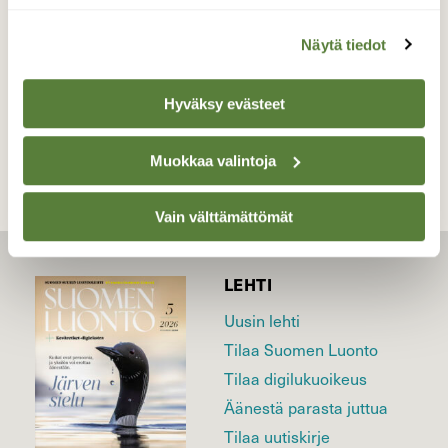
Valokuvaaja: Reijo Juurinen, Veikkola Maaliskuu
Näytä tiedot
TAKAISIN LISTAAN
Hyväksy evästeet
Muokkaa valintoja
Vain välttämättömät
LEHTI
Uusin lehti
Tilaa Suomen Luonto
Tilaa digilukuoikeus
Äänestä parasta juttua
Tilaa uutiskirje