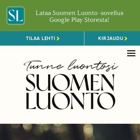
Lataa Suomen Luonto -sovellus
Google Play Storesta!
TILAA LEHTI
KIRJAUDU