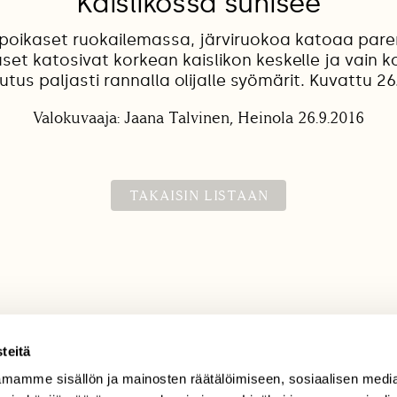
Kaislikossa suhisee
poikaset ruokailemassa, järviruokoa katoaa paremp
kaset katosivat korkean kaislikon keskelle ja vain 
tus paljasti rannalla olijalle syömärit. Kuvattu 26
Valokuvaaja: Jaana Talvinen, Heinola 26.9.2016
TAKAISIN LISTAAN
teitä
mamme sisällön ja mainosten räätälöimiseen, sosiaalisen medi
TILAAJAPALVELU