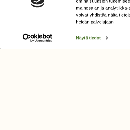
ominaisuuksien tukemisee
Uusin lehti
mainosalan ja analytiikka
Tilaa Suomen Luonto
voivat yhdistää näitä tietoja
Tilaa digilukuoikeus
heidän palvelujaan.
Äänestä parasta juttua
Näytä tiedot
Tilaa uutiskirje
SUOMEN LUONNON­SUOJ
LIITTO
Suomen Luonto -lehden kusta
Suomen luonnonsuojelu­liitto
.