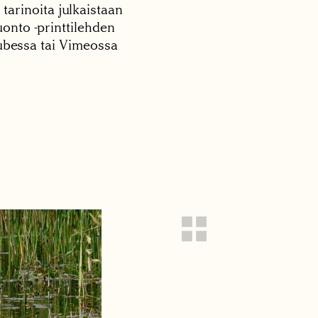
 tarinoita julkaistaan
onto -printtilehden
tubessa tai Vimeossa