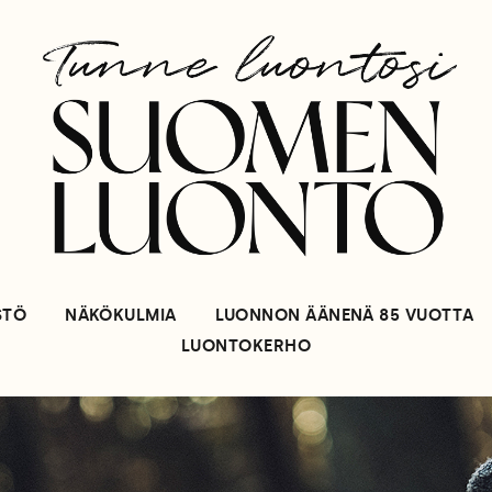
STÖ
NÄKÖKULMIA
LUONNON ÄÄNENÄ 85 VUOTTA
LUONTOKERHO