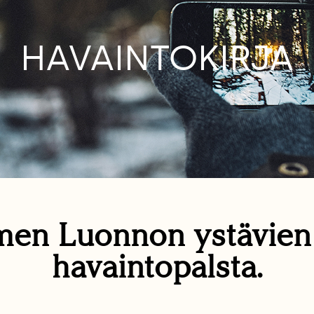
HAVAINTOKIRJA
en Luonnon ystävie
havaintopalsta.