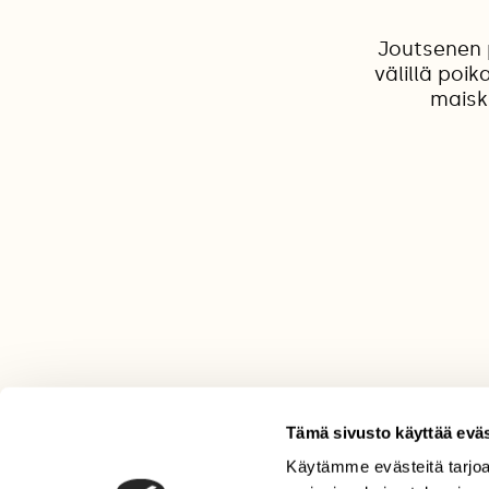
Joutsenen 
välillä poi
maisku
Tämä sivusto käyttää eväs
Käytämme evästeitä tarjoa
LEHTI