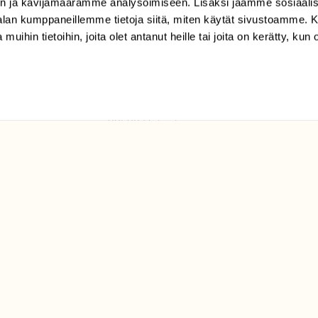
n ja kävijämäärämme analysoimiseen. Lisäksi jaamme sosiaali
tilaajapalvelu@sll.fi
-alan kumppaneillemme tietoja siitä, miten käytät sivustoamme
 muihin tietoihin, joita olet antanut heille tai joita on kerätty, kun 
(09) 228 08 210 (arkisin
klo 9-15)
Suomen
Luonto/tilaajapalvelu
Sörnäistenkatu 1
00580 Helsinki
ELU­
YHTEYSTIEDOT
ntaja on
Palautelomake
Yhteystiedot
palaute@suomenluonto.fi
Suomen Luonto
Sörnäistenkatu 1
00580 Helsinki
Mediatiedot