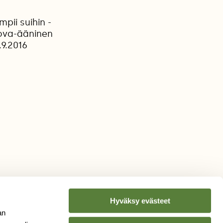
ii suihin -
kova-ääninen
.9.2016
Hyväksy evästeet
an