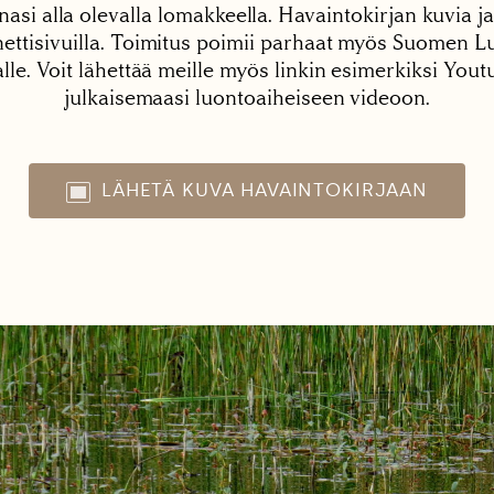
nasi alla olevalla lomakkeella. Havaintokirjan kuvia ja
tisivuilla. Toimitus poimii parhaat myös Suomen Lu
alle. Voit lähettää meille myös linkin esimerkiksi You
julkaisemaasi luontoaiheiseen videoon.
LÄHETÄ KUVA HAVAINTOKIRJAAN