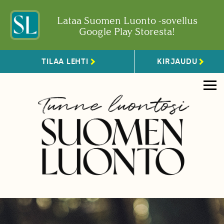
Lataa Suomen Luonto -sovellus
Google Play Storesta!
TILAA LEHTI
KIRJAUDU