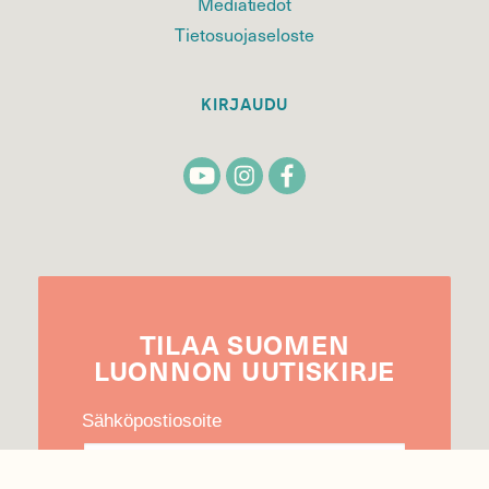
Mediatiedot
Tietosuojaseloste
KIRJAUDU
TILAA
SUOMEN
LUONNON
UUTIS­KIRJE
Sähköpostiosoite