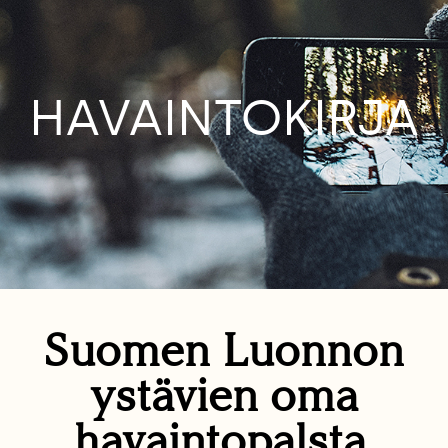
HAVAINTOKIRJA
Suomen Luonnon
ystävien oma
havaintopalsta.