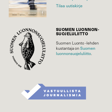
Tilaa uutiskirje
SUOMEN LUONNON­
SUOJELU­LIITTO
Suomen Luonto -lehden
Suomen
kustantaja on
luonnonsuojelu­liitto
.