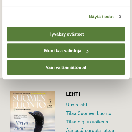
pikkulinnut jahtasivat sen pois.
Valokuvaaja: Kaarina Walter, Nuutajärvi 21.5.2026
Näytä tiedot
Hyväksy evästeet
TAKAISIN LISTAAN
Muokkaa valintoja
Vain välttämättömät
LEHTI
Uusin lehti
Tilaa Suomen Luonto
Tilaa digilukuoikeus
Äänestä parasta juttua