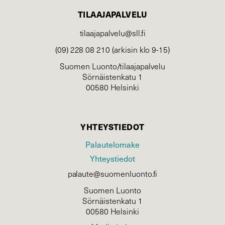
TILAAJAPALVELU
tilaajapalvelu@sll.fi
(09) 228 08 210 (arkisin klo 9-15)
Suomen Luonto/tilaajapalvelu
Sörnäistenkatu 1
00580 Helsinki
YHTEYSTIEDOT
Palautelomake
Yhteystiedot
palaute@suomenluonto.fi
Suomen Luonto
Sörnäistenkatu 1
00580 Helsinki