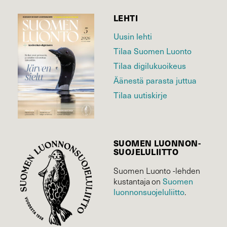
LEHTI
Uusin lehti
Tilaa Suomen Luonto
Tilaa digilukuoikeus
Äänestä parasta juttua
Tilaa uutiskirje
SUOMEN LUONNON­
SUOJELU­LIITTO
Suomen Luonto -lehden
Suomen
kustantaja on
luonnonsuojelu­liitto
.