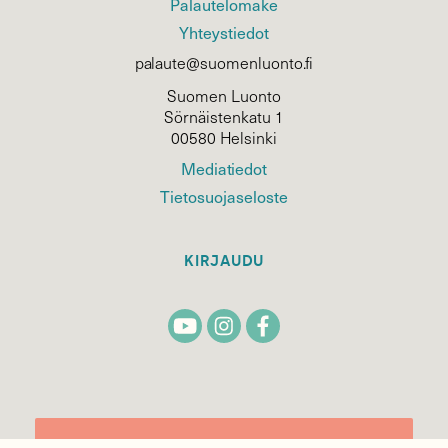
Palautelomake
Yhteystiedot
palaute@suomenluonto.fi
Suomen Luonto
Sörnäistenkatu 1
00580 Helsinki
Mediatiedot
Tietosuojaseloste
KIRJAUDU