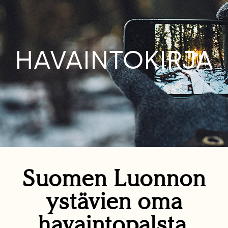
HAVAINTOKIRJA
Suomen Luonnon
ystävien oma
havaintopalsta.