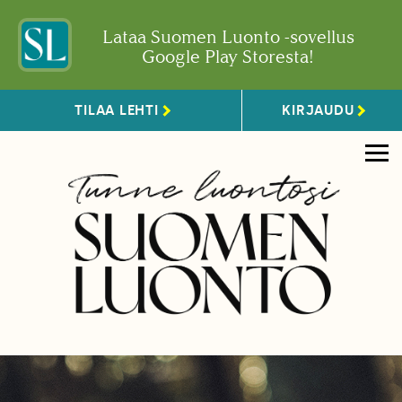
Lataa Suomen Luonto -sovellus
Google Play Storesta!
TILAA LEHTI
KIRJAUDU