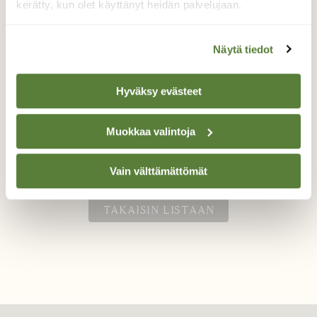
kerätty, kun olet käyttänyt heidän palvelujaan.
Kaksi kukkaa
Näytä tiedot
samassavarressa
Hyväksy evästeet
Kaksi voikukan kukkaa samassa varressa
Muokkaa valintoja
Valokuvaaja: Eija Johanna Saastamoinen, Rääkkylä
keskus 29.5.2022
Vain välttämättömät
TAKAISIN LISTAAN