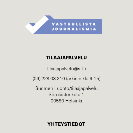
TILAAJAPALVELU
tilaajapalvelu@sll.fi
(09) 228 08 210 (arkisin klo 9-15)
Suomen Luonto/tilaajapalvelu
Sörnäistenkatu 1
00580 Helsinki
YHTEYSTIEDOT