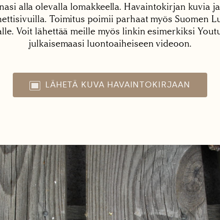
nasi alla olevalla lomakkeella. Havaintokirjan kuvia ja
tisivuilla. Toimitus poimii parhaat myös Suomen Lu
alle. Voit lähettää meille myös linkin esimerkiksi You
julkaisemaasi luontoaiheiseen videoon.
LÄHETÄ KUVA HAVAINTOKIRJAAN