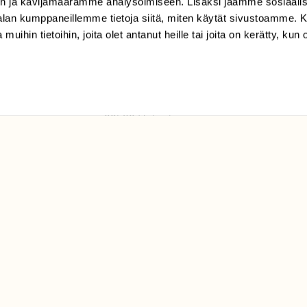
n ja kävijämäärämme analysoimiseen. Lisäksi jaamme sosiaali
tilaajapalvelu@sll.fi
-alan kumppaneillemme tietoja siitä, miten käytät sivustoamme
 muihin tietoihin, joita olet antanut heille tai joita on kerätty, kun 
(09) 228 08 210 (arkisin
klo 9-15)
Suomen
Luonto/tilaajapalvelu
Sörnäistenkatu 1
00580 Helsinki
ELU­
YHTEYSTIEDOT
ntaja on
Palautelomake
Yhteystiedot
palaute@suomenluonto.fi
Suomen Luonto
Sörnäistenkatu 1
00580 Helsinki
Mediatiedot