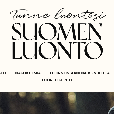
STÖ
NÄKÖKULMIA
LUONNON ÄÄNENÄ 85 VUOTTA
LUONTOKERHO