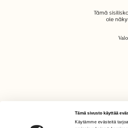
Tämä sisilisk
ole näkyn
Valo
Tämä sivusto käyttää eväs
Käytämme evästeitä tarjoa
LEHTI