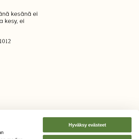
tänä kesänä ei
a kesy, ei
 1012
Hyväksy evästeet
an