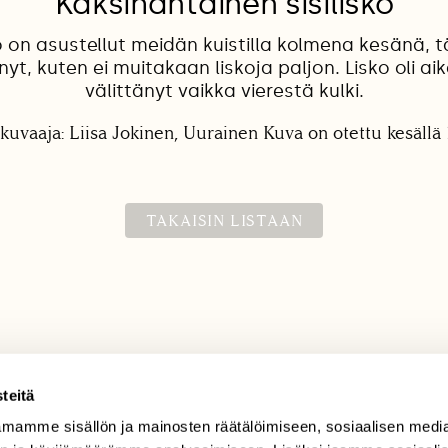
Kaksihäntäinen sisilisko
o on asustellut meidän kuistilla kolmena kesänä, 
yt, kuten ei muitakaan liskoja paljon. Lisko oli aik
välittänyt vaikka vierestä kulki.
kuvaaja: Liisa Jokinen, Uurainen Kuva on otettu kesällä
TAKAISIN LISTAAN
teitä
mamme sisällön ja mainosten räätälöimiseen, sosiaalisen medi
TILAAJAPALVELU