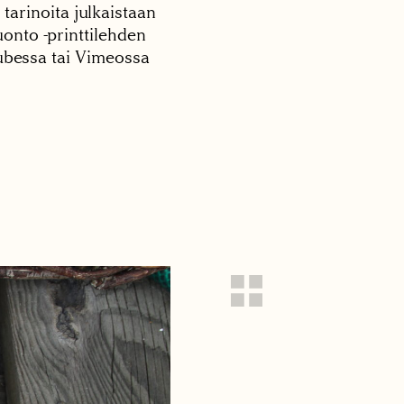
 tarinoita julkaistaan
onto -printtilehden
tubessa tai Vimeossa