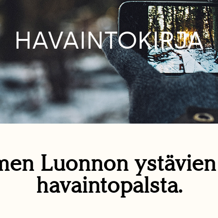
HAVAINTOKIRJA
en Luonnon ystävie
havaintopalsta.