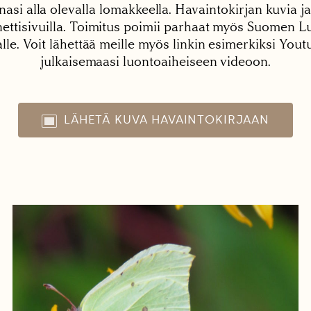
nasi alla olevalla lomakkeella. Havaintokirjan kuvia ja
tisivuilla. Toimitus poimii parhaat myös Suomen Lu
alle. Voit lähettää meille myös linkin esimerkiksi You
julkaisemaasi luontoaiheiseen videoon.
LÄHETÄ KUVA HAVAINTOKIRJAAN