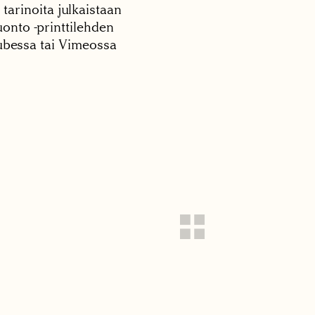
 tarinoita julkaistaan
onto -printtilehden
tubessa tai Vimeossa