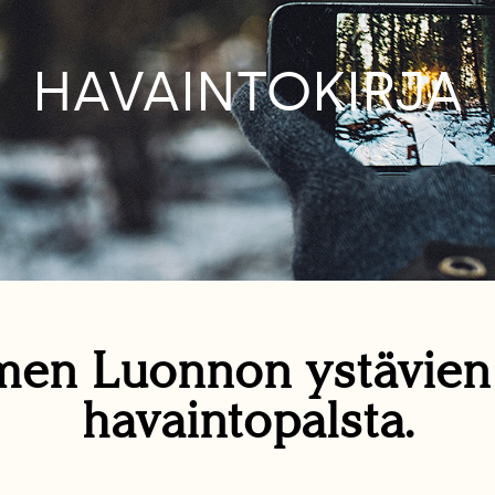
HAVAINTOKIRJA
en Luonnon ystävie
havaintopalsta.