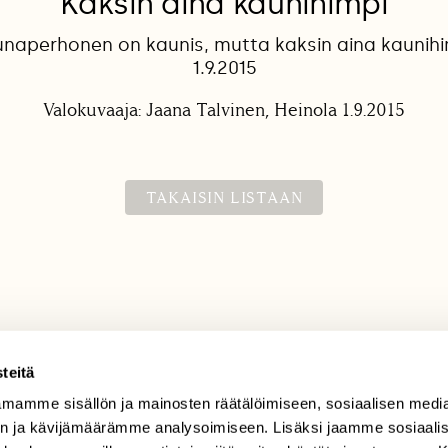
Kaksin aina kaunihimpi
uunaperhonen on kaunis, mutta kaksin aina kaunih
1.9.2015
Valokuvaaja: Jaana Talvinen, Heinola 1.9.2015
TAKAISIN LISTAAN
teitä
mamme sisällön ja mainosten räätälöimiseen, sosiaalisen medi
TILAAJAPALVELU
n ja kävijämäärämme analysoimiseen. Lisäksi jaamme sosiaali
tilaajapalvelu@sll.fi