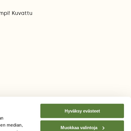
impi! Kuvattu
Hyväksy evästeet
an
sen median,
Muokkaa valintoja