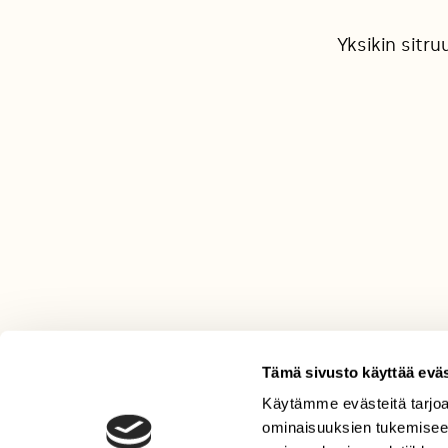
Yksikin sitr
Tämä sivusto käyttää eväs
Käytämme evästeitä tarjoa
LEHTI
ominaisuuksien tukemisee
Uusin lehti