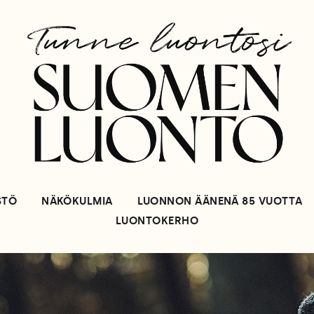
STÖ
NÄKÖKULMIA
LUONNON ÄÄNENÄ 85 VUOTTA
LUONTOKERHO