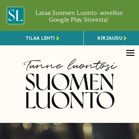
Lataa Suomen Luonto -sovellus
Google Play Storesta!
TILAA LEHTI
KIRJAUDU