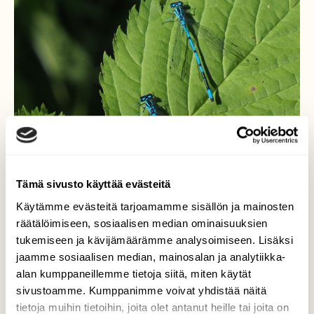
Tämä sivusto käyttää evästeitä
Käytämme evästeitä tarjoamamme sisällön ja mainosten
räätälöimiseen, sosiaalisen median ominaisuuksien
tukemiseen ja kävijämäärämme analysoimiseen. Lisäksi
jaamme sosiaalisen median, mainosalan ja analytiikka-
Kaksin aina kaunihimpi.
alan kumppaneillemme tietoja siitä, miten käytät
sivustoamme. Kumppanimme voivat yhdistää näitä
Tytönkorentojen aika on nyt. Hellesäässä
tietoja muihin tietoihin, joita olet antanut heille tai joita on