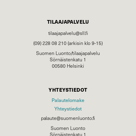
TILAAJAPALVELU
tilaajapalvelu@sll.fi
(09) 228 08 210 (arkisin klo 9-15)
Suomen Luonto/tilaajapalvelu
Sörnäistenkatu 1
00580 Helsinki
YHTEYSTIEDOT
Palautelomake
Yhteystiedot
palaute@suomenluonto.fi
Suomen Luonto
Sörnäistenkatu 1