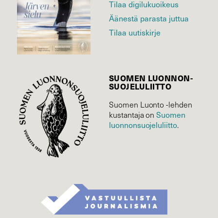
Tilaa digilukuoikeus
Äänestä parasta juttua
Tilaa uutiskirje
SUOMEN LUONNON­
SUOJELU­LIITTO
Suomen Luonto -lehden
kustantaja on
Suomen
luonnonsuojelu­liitto
.