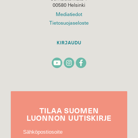
00580 Helsinki
Mediatiedot
Tietosuojaseloste
KIRJAUDU
TILAA
SUOMEN
LUONNON
UUTIS­KIRJE
Sähköpostiosoite