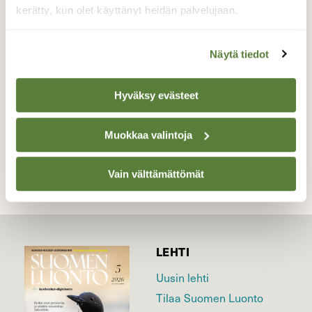
lammella niitä oli parveilemassa varmaan
kerätty, kun olet käyttänyt heidän palvelujaan.
sadoittain.
Valokuvaaja: Martti Valtonen, Huovilanpuisto,
Näytä tiedot
Kärkölä. 22.6.2020
Hyväksy evästeet
TAKAISIN LISTAAN
Muokkaa valintoja
Vain välttämättömät
LEHTI
Uusin lehti
Tilaa Suomen Luonto