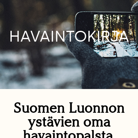
HAVAINTOKIRJA
Suomen Luonnon
ystävien oma
havaintopalsta.