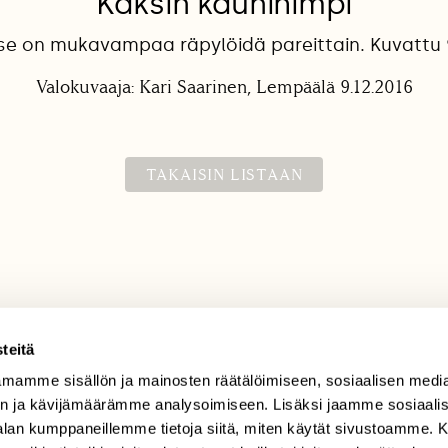
Kaksin kaunihimpi
e on mukavampaa räpylöidä pareittain. Kuvattu 9
Valokuvaaja: Kari Saarinen, Lempäälä 9.12.2016
TAKAISIN LISTAAN
teitä
mamme sisällön ja mainosten räätälöimiseen, sosiaalisen medi
TILAAJAPALVELU
n ja kävijämäärämme analysoimiseen. Lisäksi jaamme sosiaali
tilaajapalvelu@sll.fi
-alan kumppaneillemme tietoja siitä, miten käytät sivustoamme