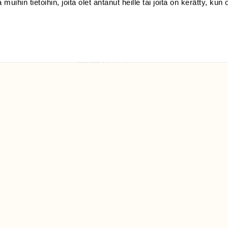
 muihin tietoihin, joita olet antanut heille tai joita on kerätty, kun 
(09) 228 08 210 (arkisin
klo 9-15)
Suomen
Luonto/tilaajapalvelu
Sörnäistenkatu 1
00580 Helsinki
ELU­
YHTEYSTIEDOT
ntaja on
Palautelomake
Yhteystiedot
palaute@suomenluonto.fi
Suomen Luonto
Sörnäistenkatu 1
00580 Helsinki
Mediatiedot
Tietosuojaseloste