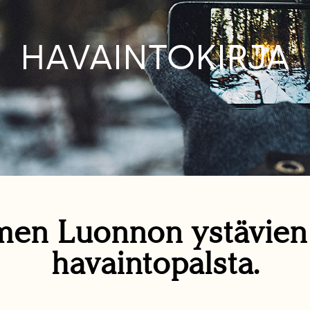
HAVAINTOKIRJA
en Luonnon ystävie
havaintopalsta.