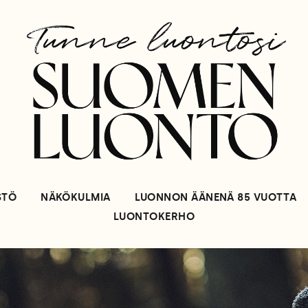
STÖ
NÄKÖKULMIA
LUONNON ÄÄNENÄ 85 VUOTTA
LUONTOKERHO