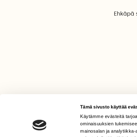
Ehkäpä s
Tämä sivusto käyttää eväs
Käytämme evästeitä tarjoa
LEHTI
ominaisuuksien tukemisee
Uusin lehti
mainosalan ja analytiikka