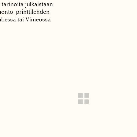
 tarinoita julkaistaan
onto -printtilehden
tubessa tai Vimeossa