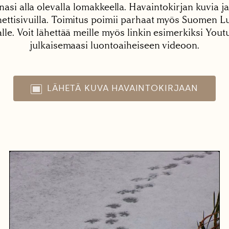
nasi alla olevalla lomakkeella. Havaintokirjan kuvia ja
tisivuilla. Toimitus poimii parhaat myös Suomen Lu
alle. Voit lähettää meille myös linkin esimerkiksi You
julkaisemaasi luontoaiheiseen videoon.
LÄHETÄ KUVA HAVAINTOKIRJAAN