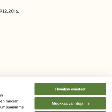
.12.2016.
Hyväksy evästeet
an
sen median,
Muokkaa valintoja
. Kumppanimme
TILAA
SUOMEN