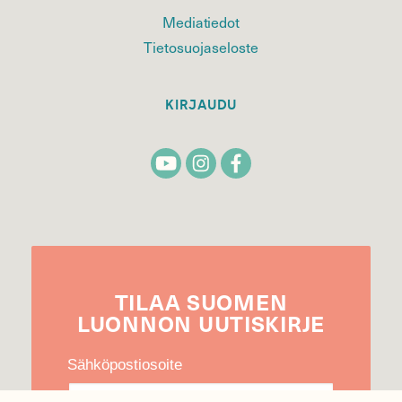
Mediatiedot
Tietosuojaseloste
KIRJAUDU
TILAA
SUOMEN
LUONNON
UUTIS­KIRJE
Sähköpostiosoite