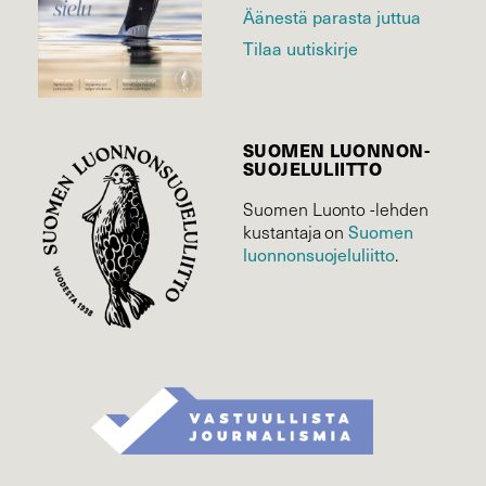
Äänestä parasta juttua
Tilaa uutiskirje
SUOMEN LUONNON­
SUOJELU­LIITTO
Suomen Luonto -lehden
Suomen
kustantaja on
luonnonsuojelu­liitto
.