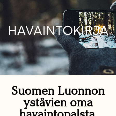
HAVAINTOKIRJA
Suomen Luonnon
ystävien oma
havaintopalsta.