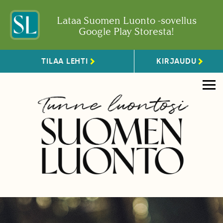
Lataa Suomen Luonto -sovellus
Google Play Storesta!
TILAA LEHTI
KIRJAUDU