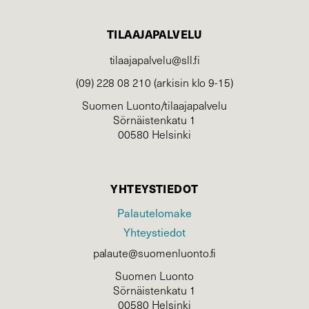
TILAAJAPALVELU
tilaajapalvelu@sll.fi
(09) 228 08 210 (arkisin klo 9-15)
Suomen Luonto/tilaajapalvelu
Sörnäistenkatu 1
00580 Helsinki
YHTEYSTIEDOT
Palautelomake
Yhteystiedot
palaute@suomenluonto.fi
Suomen Luonto
Sörnäistenkatu 1
00580 Helsinki