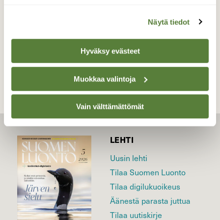
Valokuvaaja: Toni Asikainen, Iisalmi 19.5.2025
Näytä tiedot
TAKAISIN LISTAAN
Hyväksy evästeet
Muokkaa valintoja
Vain välttämättömät
LEHTI
Uusin lehti
Tilaa Suomen Luonto
Tilaa digilukuoikeus
Äänestä parasta juttua
Tilaa uutiskirje