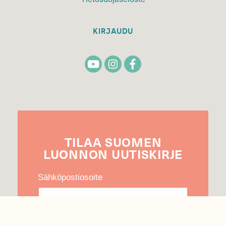
KIRJAUDU
TILAA
SUOMEN
LUONNON
UUTIS­KIRJE
Sähköpostiosoite
Hyväksyn tietojeni käytön uutiskirjeen