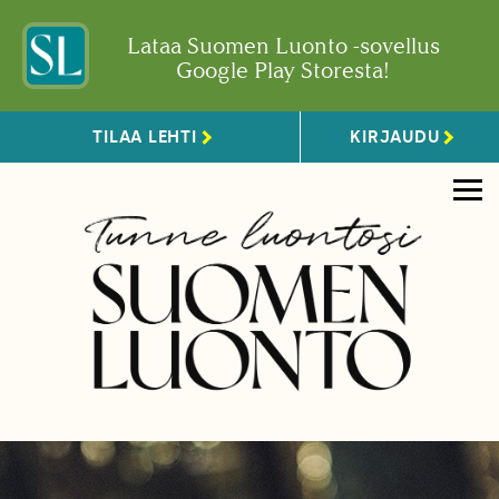
Lataa Suomen Luonto -sovellus
Google Play Storesta!
TILAA LEHTI
KIRJAUDU