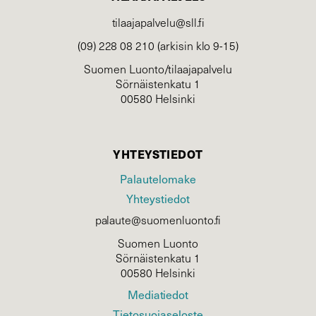
tilaajapalvelu@sll.fi
(09) 228 08 210 (arkisin klo 9-15)
Suomen Luonto/tilaajapalvelu
Sörnäistenkatu 1
00580 Helsinki
YHTEYSTIEDOT
Palautelomake
Yhteystiedot
palaute@suomenluonto.fi
Suomen Luonto
Sörnäistenkatu 1
00580 Helsinki
Mediatiedot
Tietosuojaseloste