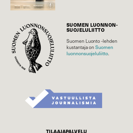
SUOMEN LUONNON­
SUOJELU­LIITTO
Suomen Luonto -lehden
Suomen
kustantaja on
luonnonsuojelu­liitto
.
TILAAJAPALVELU