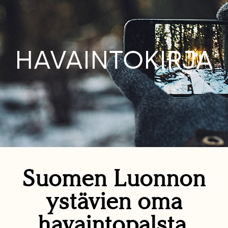
HAVAINTOKIRJA
Suomen Luonnon
ystävien oma
havaintopalsta.