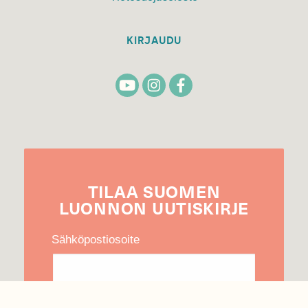
KIRJAUDU
TILAA
SUOMEN
LUONNON
UUTIS­KIRJE
Sähköpostiosoite
Hyväksyn tietojeni käytön uutiskirjeen