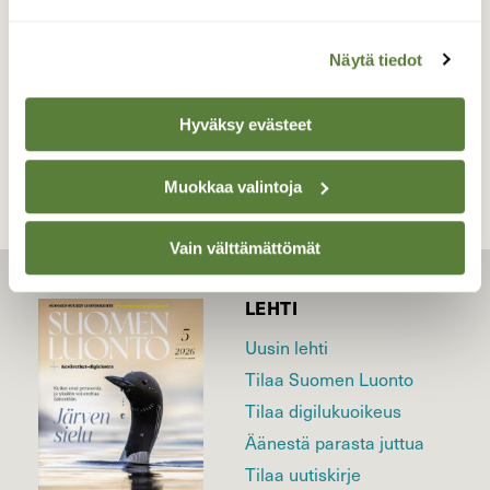
21.05.2023
Näytä tiedot
TAKAISIN LISTAAN
Hyväksy evästeet
Muokkaa valintoja
Vain välttämättömät
LEHTI
Uusin lehti
Tilaa Suomen Luonto
Tilaa digilukuoikeus
Äänestä parasta juttua
Tilaa uutiskirje