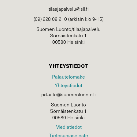
tilaajapalvelu@sll.fi
(09) 228 08 210 (arkisin klo 9-15)
Suomen Luonto/tilaajapalvelu
Sörnäistenkatu 1
00580 Helsinki
YHTEYSTIEDOT
Palautelomake
Yhteystiedot
palaute@suomenluonto.fi
Suomen Luonto
Sörnäistenkatu 1
00580 Helsinki
Mediatiedot
Tietosuojaseloste