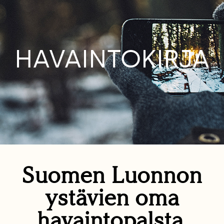
HAVAINTOKIRJA
Suomen Luonnon
ystävien oma
havaintopalsta.