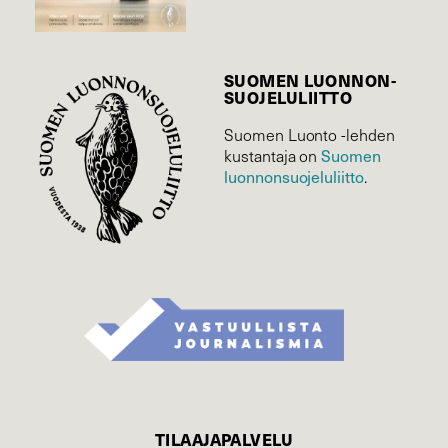
SUOMEN LUONNON­
SUOJELU­LIITTO
Suomen Luonto -lehden
Suomen
kustantaja on
luonnonsuojelu­liitto
.
TILAAJAPALVELU