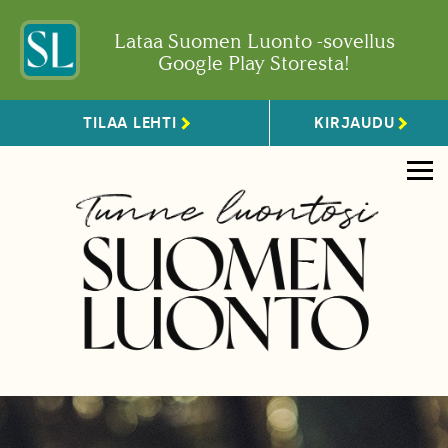
Lataa Suomen Luonto -sovellus
Google Play Storesta!
TILAA LEHTI
KIRJAUDU