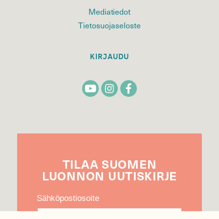
Mediatiedot
Tietosuojaseloste
KIRJAUDU
TILAA
SUOMEN
LUONNON
UUTIS­KIRJE
Sähköpostiosoite