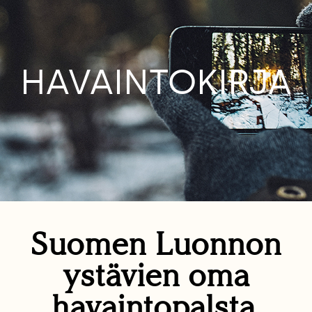
HAVAINTOKIRJA
Suomen Luonnon
ystävien oma
havaintopalsta.