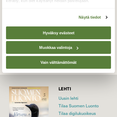
kauas. Kuvattu aamulla 6.10.2016
kerätty, kun olet käyttänyt heidän palvelujaan.
Valokuvaaja: Hannu Rissanen, Suvasvesi Lykkäys-
saari 6.10.2016
Näytä tiedot
Hyväksy evästeet
TAKAISIN LISTAAN
Muokkaa valintoja
Vain välttämättömät
LEHTI
Uusin lehti
Tilaa Suomen Luonto
Tilaa digilukuoikeus