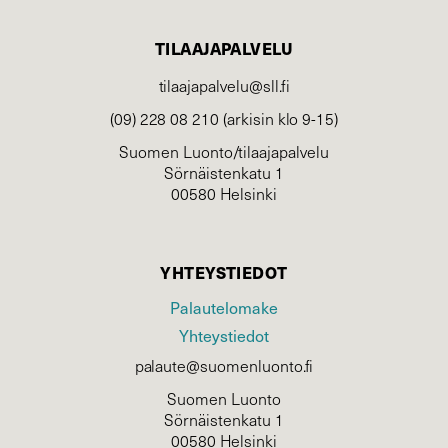
TILAAJAPALVELU
tilaajapalvelu@sll.fi
(09) 228 08 210 (arkisin klo 9-15)
Suomen Luonto/tilaajapalvelu
Sörnäistenkatu 1
00580 Helsinki
YHTEYSTIEDOT
Palautelomake
Yhteystiedot
palaute@suomenluonto.fi
Suomen Luonto
Sörnäistenkatu 1
00580 Helsinki