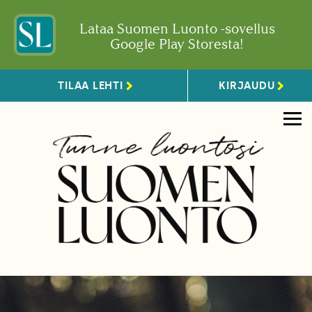
Lataa Suomen Luonto -sovellus
Google Play Storesta!
TILAA LEHTI
KIRJAUDU