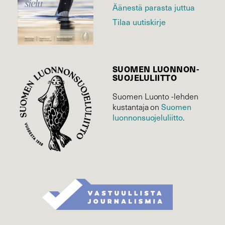
Äänestä parasta juttua
Tilaa uutiskirje
SUOMEN LUONNON­
SUOJELU­LIITTO
Suomen Luonto -lehden
Suomen
kustantaja on
luonnonsuojelu­liitto
.