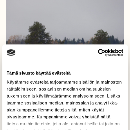
Tämä sivusto käyttää evästeitä
Käytämme evästeitä tarjoamamme sisällön ja mainosten
räätälöimiseen, sosiaalisen median ominaisuuksien
tukemiseen ja kävijämäärämme analysoimiseen. Lisäksi
jaamme sosiaalisen median, mainosalan ja analytiikka-
Kalasääsken pesä
alan kumppaneillemme tietoja siitä, miten käytät
sivustoamme. Kumppanimme voivat yhdistää näitä
Kalasääski on rakentanut pesän,joka näkyy
tietoja muihin tietoihin, joita olet antanut heille tai joita on