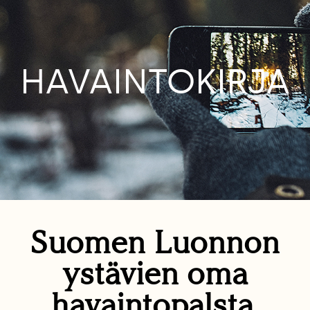
HAVAINTOKIRJA
Suomen Luonnon
ystävien oma
havaintopalsta.