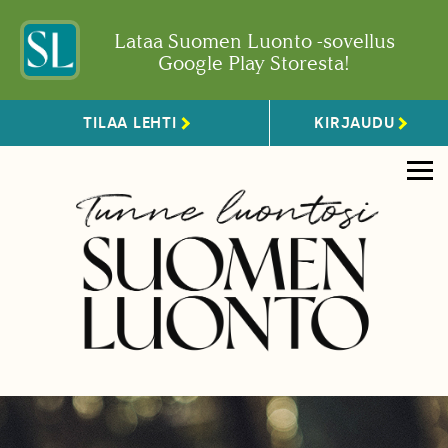
Lataa Suomen Luonto -sovellus
Google Play Storesta!
TILAA LEHTI
KIRJAUDU