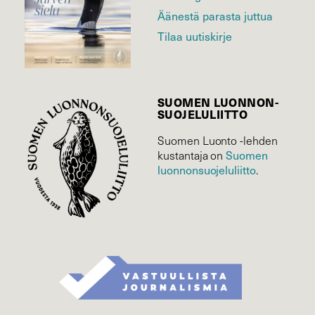
Äänestä parasta juttua
Tilaa uutiskirje
SUOMEN LUONNON­
SUOJELU­LIITTO
Suomen Luonto -lehden
Suomen
kustantaja on
luonnonsuojelu­liitto
.