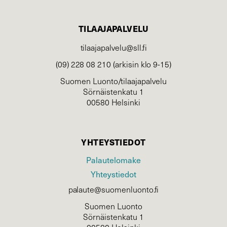
TILAAJAPALVELU
tilaajapalvelu@sll.fi
(09) 228 08 210 (arkisin klo 9-15)
Suomen Luonto/tilaajapalvelu
Sörnäistenkatu 1
00580 Helsinki
YHTEYSTIEDOT
Palautelomake
Yhteystiedot
palaute@suomenluonto.fi
Suomen Luonto
Sörnäistenkatu 1