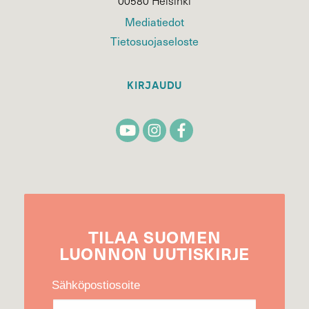
00580 Helsinki
Mediatiedot
Tietosuojaseloste
KIRJAUDU
TILAA
SUOMEN
LUONNON
UUTIS­KIRJE
Sähköpostiosoite