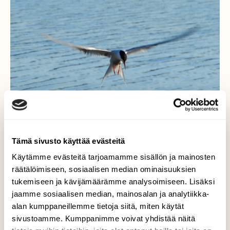
Tämä sivusto käyttää evästeitä
Käytämme evästeitä tarjoamamme sisällön ja mainosten
räätälöimiseen, sosiaalisen median ominaisuuksien
Kalastajamestari
tukemiseen ja kävijämäärämme analysoimiseen. Lisäksi
jaamme sosiaalisen median, mainosalan ja analytiikka-
Useina vuosina laiturille nokassa toistuva
alan kumppaneillemme tietoja siitä, miten käytät
näytelmä. Uros kalastaa ja tuo saaliin
sivustoamme. Kumppanimme voivat yhdistää näitä
naaraalle joka vain kököttää laiturin tolpan