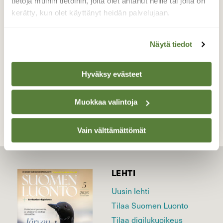
tietoja muihin tietoihin, joita olet antanut heille tai joita on
nokassa. Mukava seurata.
kerätty, kun olet käyttänyt heidän palvelujaan.
Valokuvaaja: Arto Laine, Ruovesi, Kekkonen
17.5.2019
Näytä tiedot
Hyväksy evästeet
TAKAISIN LISTAAN
Muokkaa valintoja
Vain välttämättömät
LEHTI
Uusin lehti
Tilaa Suomen Luonto
Tilaa digilukuoikeus