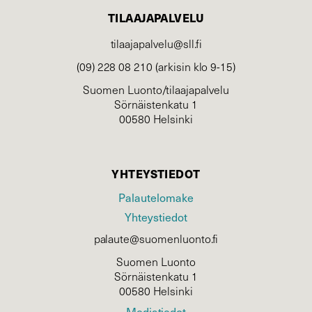
TILAAJAPALVELU
tilaajapalvelu@sll.fi
(09) 228 08 210 (arkisin klo 9-15)
Suomen Luonto/tilaajapalvelu
Sörnäistenkatu 1
00580 Helsinki
YHTEYSTIEDOT
Palautelomake
Yhteystiedot
palaute@suomenluonto.fi
Suomen Luonto
Sörnäistenkatu 1
00580 Helsinki
Mediatiedot