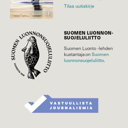
Tilaa uutiskirje
SUOMEN LUONNON­
SUOJELU­LIITTO
Suomen Luonto -lehden
kustantaja on
Suomen
luonnonsuojelu­liitto
.