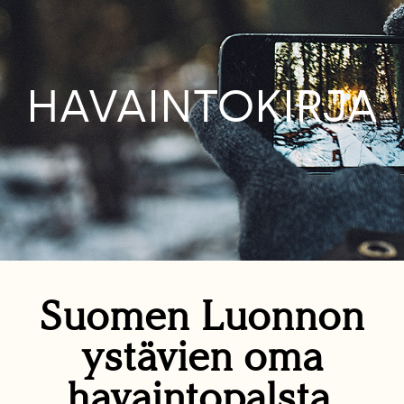
HAVAINTOKIRJA
Suomen Luonnon
ystävien oma
havaintopalsta.