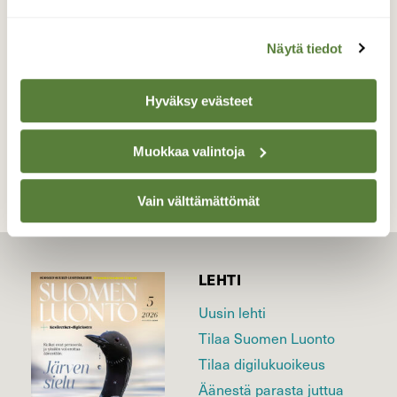
Valokuvaaja: Alvar Ilmonen, Turku Itäinen
Rantakatu 25.5.2023
Näytä tiedot
Hyväksy evästeet
TAKAISIN LISTAAN
Muokkaa valintoja
Vain välttämättömät
LEHTI
Uusin lehti
Tilaa Suomen Luonto
Tilaa digilukuoikeus
Äänestä parasta juttua