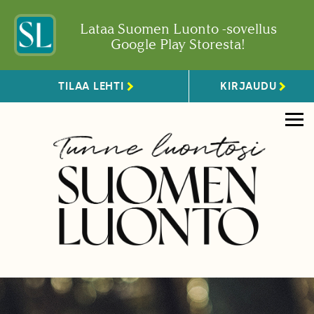
Lataa Suomen Luonto -sovellus
Google Play Storesta!
TILAA LEHTI
KIRJAUDU