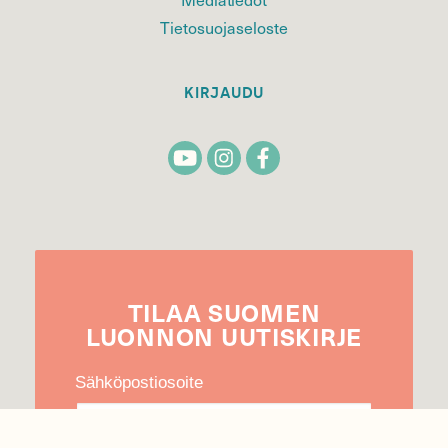
Tietosuojaseloste
KIRJAUDU
TILAA
SUOMEN
LUONNON
UUTIS­KIRJE
Sähköpostiosoite