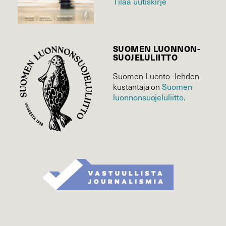
Tilaa uutiskirje
SUOMEN LUONNON­
SUOJELU­LIITTO
Suomen Luonto -lehden
Suomen
kustantaja on
luonnonsuojelu­liitto
.