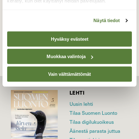
Valokuvaaja: Jaana Saarelainen, Kuunvirta,
kerätty, kun olet käyttänyt heidän palvelujaan.
Joensuu 17.5.2026
Näytä tiedot
TAKAISIN LISTAAN
Hyväksy evästeet
Muokkaa valintoja
Vain välttämättömät
LEHTI
Uusin lehti
Tilaa Suomen Luonto
Tilaa digilukuoikeus
Äänestä parasta juttua