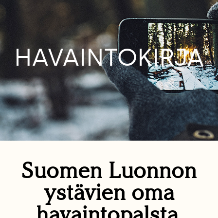
HAVAINTOKIRJA
Suomen Luonnon
ystävien oma
havaintopalsta.