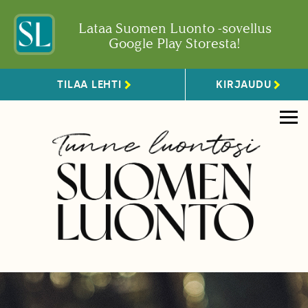
Lataa Suomen Luonto -sovellus
Google Play Storesta!
TILAA LEHTI
KIRJAUDU