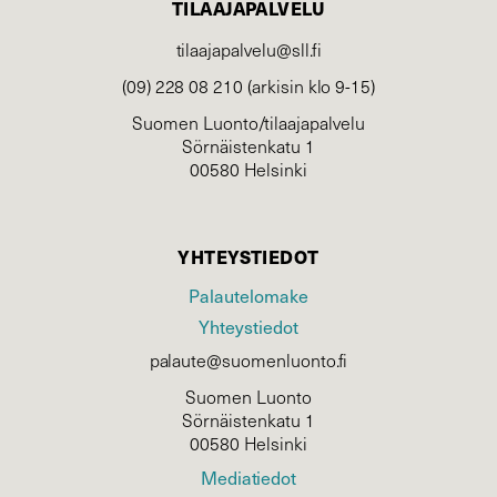
TILAAJAPALVELU
tilaajapalvelu@sll.fi
(09) 228 08 210 (arkisin klo 9-15)
Suomen Luonto/tilaajapalvelu
Sörnäistenkatu 1
00580 Helsinki
YHTEYSTIEDOT
Palautelomake
Yhteystiedot
palaute@suomenluonto.fi
Suomen Luonto
Sörnäistenkatu 1
00580 Helsinki
Mediatiedot