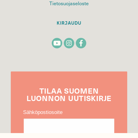
Tietosuojaseloste
KIRJAUDU
TILAA
SUOMEN
LUONNON
UUTIS­KIRJE
Sähköpostiosoite