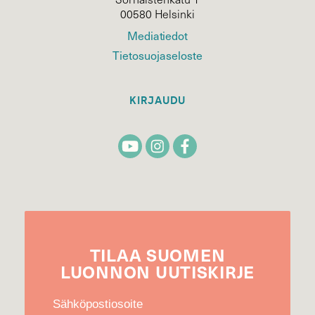
00580 Helsinki
Mediatiedot
Tietosuojaseloste
KIRJAUDU
TILAA
SUOMEN
LUONNON
UUTIS­KIRJE
Sähköpostiosoite