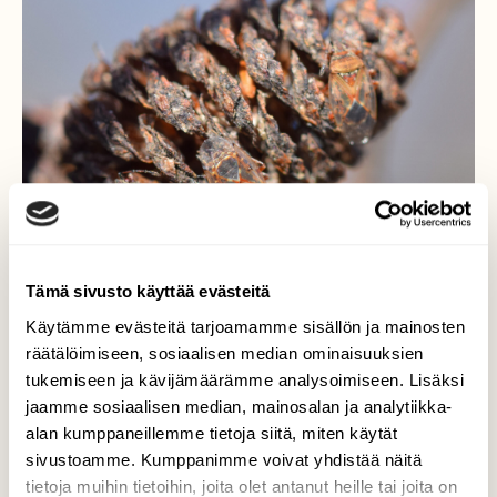
Tämä sivusto käyttää evästeitä
Käytämme evästeitä tarjoamamme sisällön ja mainosten
räätälöimiseen, sosiaalisen median ominaisuuksien
tukemiseen ja kävijämäärämme analysoimiseen. Lisäksi
jaamme sosiaalisen median, mainosalan ja analytiikka-
Kalvoluteet
alan kumppaneillemme tietoja siitä, miten käytät
sivustoamme. Kumppanimme voivat yhdistää näitä
Lepän "kävyillä" oli runsaasti pieniä
tietoja muihin tietoihin, joita olet antanut heille tai joita on