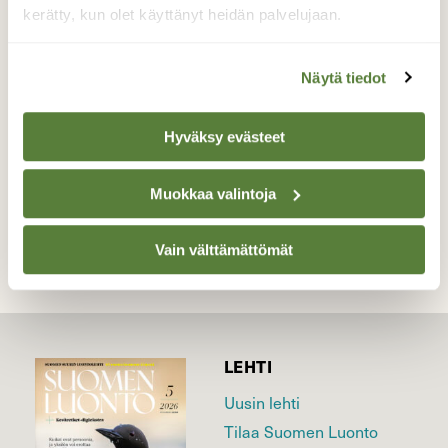
kalvoluteita. Ne maastoutuivat lähes
kerätty, kun olet käyttänyt heidän palvelujaan.
täydellisesti ympäristöönsä.
Valokuvaaja: Päivi Kiiskinen-Mustonen, Joensuu
Näytä tiedot
14.4.2026
Hyväksy evästeet
TAKAISIN LISTAAN
Muokkaa valintoja
Vain välttämättömät
LEHTI
Uusin lehti
Tilaa Suomen Luonto