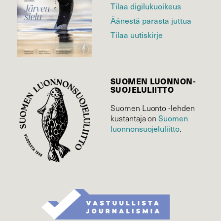
Tilaa digilukuoikeus
Äänestä parasta juttua
Tilaa uutiskirje
SUOMEN LUONNON­
SUOJELU­LIITTO
Suomen Luonto -lehden
Suomen
kustantaja on
luonnonsuojelu­liitto
.