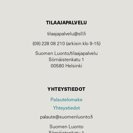
TILAAJAPALVELU
tilaajapalvelu@sll.fi
(09) 228 08 210 (arkisin klo 9-15)
Suomen Luonto/tilaajapalvelu
Sörnäistenkatu 1
00580 Helsinki
YHTEYSTIEDOT
Palautelomake
Yhteystiedot
palaute@suomenluonto.fi
Suomen Luonto
Sörnäistenkatu 1