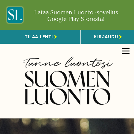
Lataa Suomen Luonto -sovellus
Google Play Storesta!
TILAA LEHTI
KIRJAUDU