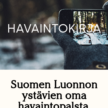
HAVAINTOKIRJA
Suomen Luonnon
ystävien oma
havaintopalsta.