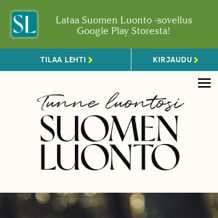
Lataa Suomen Luonto -sovellus
Google Play Storesta!
TILAA LEHTI
KIRJAUDU