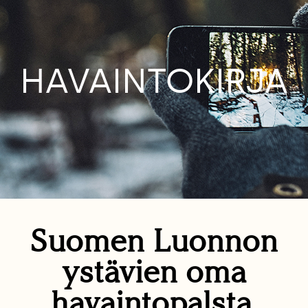
HAVAINTOKIRJA
Suomen Luonnon
ystävien oma
havaintopalsta.