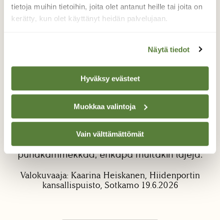
tietoja muihin tietoihin, joita olet antanut heille tai joita on
kerätty, kun olet käyttänyt heidän palvelujaan.
Näytä tiedot
Hyväksy evästeet
Kämmeköiden aika
Muokkaa valintoja
Rämpiessäni Hiidenportin kansallispuistossa
ihailin kämmeköitä, jotka kukkivat
parhaillaan. Oli se vaan komea näky! Siellä
Vain välttämättömät
oli mielestäni ainakin maariankämmekkää ja
punakämmekkää, ehkäpä muitakin lajeja.
Valokuvaaja: Kaarina Heiskanen, Hiidenportin
kansallispuisto, Sotkamo 19.6.2026