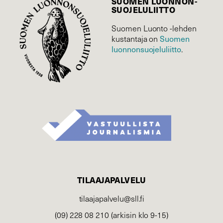
SUOMEN LUONNON­
SUOJELU­LIITTO
Suomen Luonto -lehden
Suomen
kustantaja on
luonnonsuojelu­liitto
.
TILAAJAPALVELU
tilaajapalvelu@sll.fi
(09) 228 08 210 (arkisin klo 9-15)