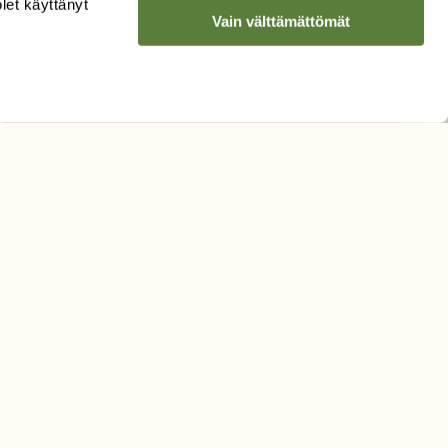
olet käyttänyt
Vain välttämättömät
Hyväksyn tietojeni käytön
uutiskirjeen lähettämiseen
Tietosuojaseloste