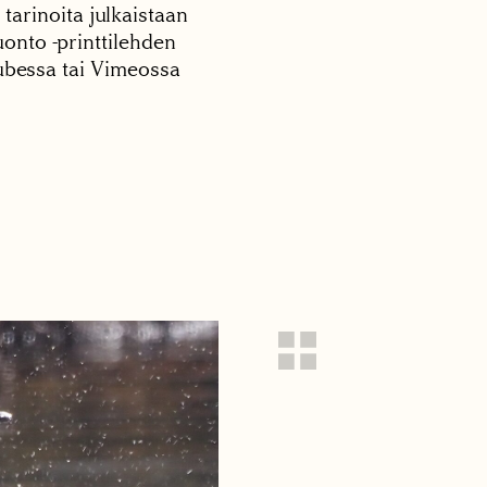
 tarinoita julkaistaan
onto -printtilehden
tubessa tai Vimeossa