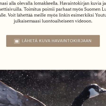
nasi alla olevalla lomakkeella. Havaintokirjan kuvia ja
tisivuilla. Toimitus poimii parhaat myös Suomen Lu
alle. Voit lähettää meille myös linkin esimerkiksi You
julkaisemaasi luontoaiheiseen videoon.
LÄHETÄ KUVA HAVAINTOKIRJAAN