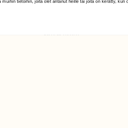
 muihin tietoihin, joita olet antanut heille tai joita on kerätty, kun 
Luonto/tilaajapalvelu
Sörnäistenkatu 1
00580 Helsinki
ELU­
YHTEYSTIEDOT
ntaja on
Palautelomake
Yhteystiedot
palaute@suomenluonto.fi
Suomen Luonto
Sörnäistenkatu 1
00580 Helsinki
Mediatiedot
Tietosuojaseloste
KIRJAUDU