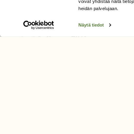
voivat yhdistää näitä tietoja
Tilaa uutiskirje
heidän palvelujaan.
Näytä tiedot
SUOMEN LUONNON­SUOJ
LIITTO
Suomen Luonto -lehden kusta
Suomen luonnonsuojelu­liitto
.