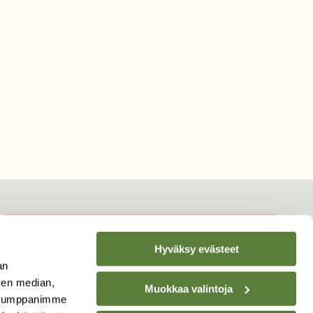
Hyväksy evästeet
TILAA
SUOMEN
an
LUONNON
UUTIS­KIRJE
sen median,
Muokkaa valintoja
. Kumppanimme
Sähköpostiosoite