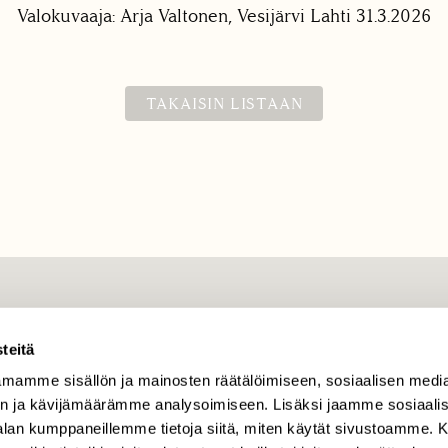
Valokuvaaja: Arja Valtonen, Vesijärvi Lahti 31.3.2026
TAKAISIN LISTAAN
TILAAJAPALVELU
teitä
tilaajapalvelu@sll.fi
mamme sisällön ja mainosten räätälöimiseen, sosiaalisen medi
(09) 228 08 210 (arkisin
klo 9-15)
n ja kävijämäärämme analysoimiseen. Lisäksi jaamme sosiaali
-alan kumppaneillemme tietoja siitä, miten käytät sivustoamme
Suomen