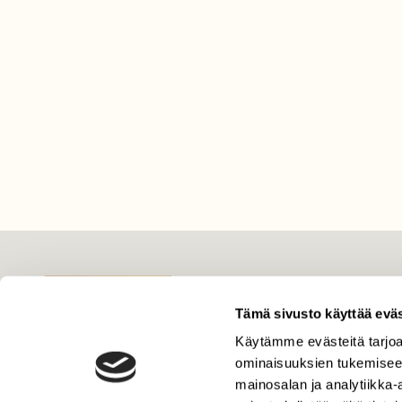
LEHTI
Tämä sivusto käyttää eväs
Uusin lehti
Tilaa Suomen Luonto
Käytämme evästeitä tarjoa
ominaisuuksien tukemisee
Tilaa digilukuoikeus
mainosalan ja analytiikka
Äänestä parasta juttua