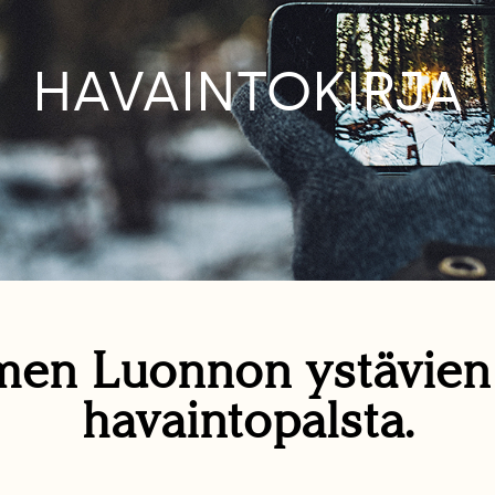
HAVAINTOKIRJA
en Luonnon ystävie
havaintopalsta.