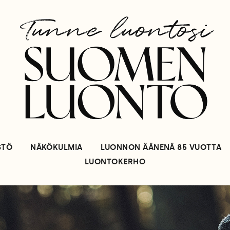
STÖ
NÄKÖKULMIA
LUONNON ÄÄNENÄ 85 VUOTTA
LUONTOKERHO