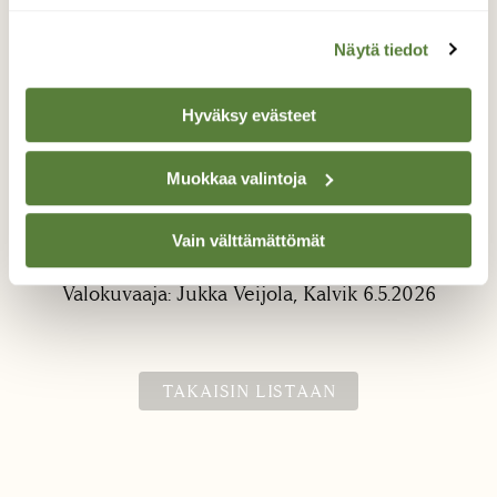
Näytä tiedot
Hyväksy evästeet
Muokkaa valintoja
Kanadanhanhi
Vain välttämättömät
Vuosaari, Kalvik. Lintuja tarkkailemassa.
Valokuvaaja: Jukka Veijola, Kalvik 6.5.2026
TAKAISIN LISTAAN