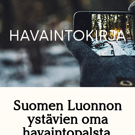
HAVAINTOKIRJA
Suomen Luonnon
ystävien oma
havaintopalsta.