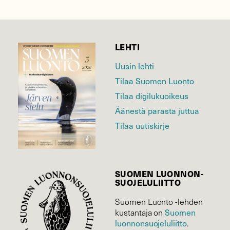
LEHTI
Uusin lehti
Tilaa Suomen Luonto
Tilaa digilukuoikeus
Äänestä parasta juttua
Tilaa uutiskirje
SUOMEN LUONNON­
SUOJELU­LIITTO
Suomen Luonto -lehden
kustantaja on
Suomen
luonnonsuojelu­liitto
.