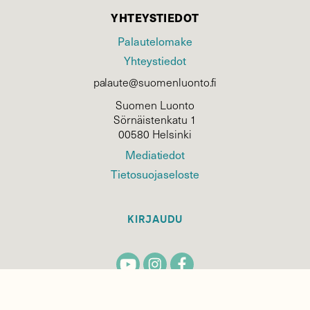
YHTEYSTIEDOT
Palautelomake
Yhteystiedot
palaute@suomenluonto.fi
Suomen Luonto
Sörnäistenkatu 1
00580 Helsinki
Mediatiedot
Tietosuojaseloste
KIRJAUDU