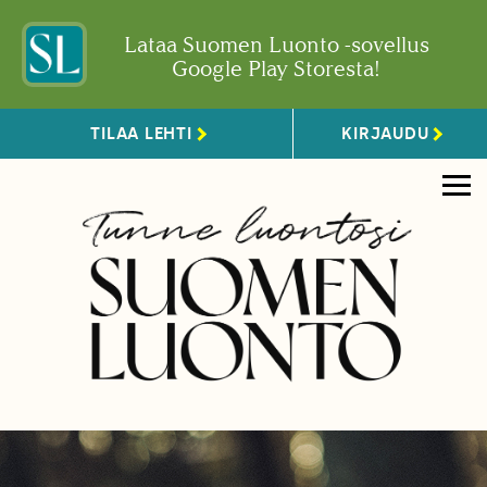
Lataa Suomen Luonto -sovellus
Google Play Storesta!
TILAA LEHTI
KIRJAUDU