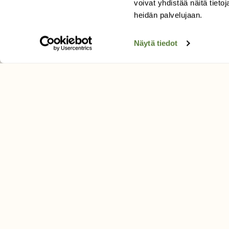
Tilaa Suomen Luonto
voivat yhdistää näitä tietoja
Tilaa digilukuoikeus
heidän palvelujaan.
Äänestä parasta juttua
Näytä tiedot
Tilaa uutiskirje
SUOMEN LUONNON­SUOJ
LIITTO
Suomen Luonto -lehden kusta
Suomen luonnonsuojelu­liitto
.