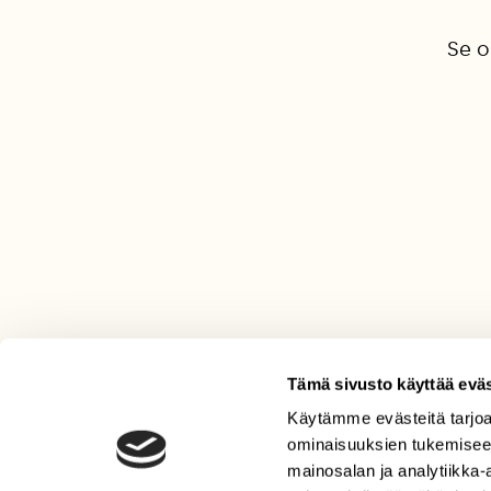
Se o
Tämä sivusto käyttää eväs
Käytämme evästeitä tarjoa
LEHTI
ominaisuuksien tukemisee
Uusin lehti
mainosalan ja analytiikka