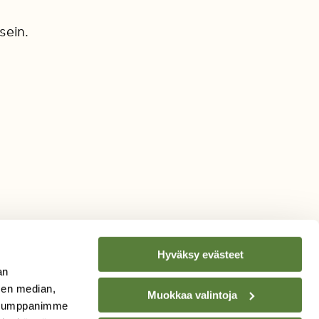
sein.
Hyväksy evästeet
an
sen median,
Muokkaa valintoja
. Kumppanimme
TILAA
SUOMEN