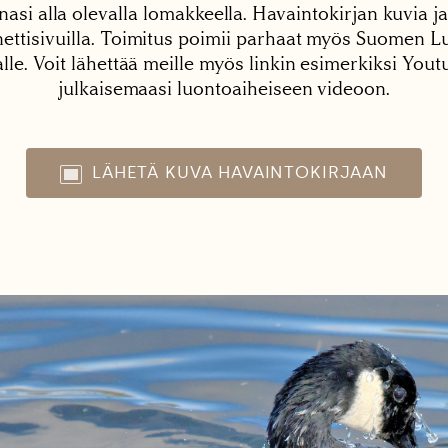
nasi alla olevalla lomakkeella. Havaintokirjan kuvia ja
tisivuilla. Toimitus poimii parhaat myös Suomen Lu
alle. Voit lähettää meille myös linkin esimerkiksi You
julkaisemaasi luontoaiheiseen videoon.
LÄHETÄ KUVA HAVAINTOKIRJAAN