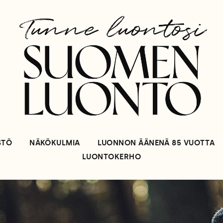
STÖ
NÄKÖKULMIA
LUONNON ÄÄNENÄ 85 VUOTTA
LUONTOKERHO