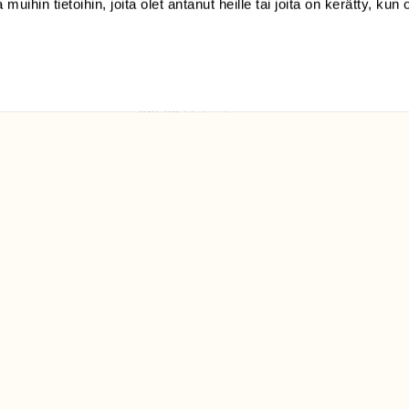
 muihin tietoihin, joita olet antanut heille tai joita on kerätty, kun 
(09) 228 08 210 (arkisin
klo 9-15)
Suomen
Luonto/tilaajapalvelu
Sörnäistenkatu 1
00580 Helsinki
ELU­
YHTEYSTIEDOT
ntaja on
Palautelomake
Yhteystiedot
palaute@suomenluonto.fi
Suomen Luonto
Sörnäistenkatu 1
00580 Helsinki
Mediatiedot
Tietosuojaseloste