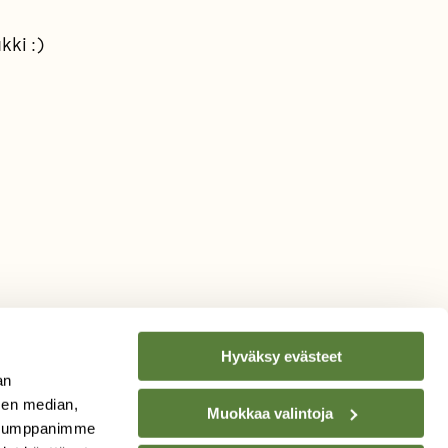
ki :)
Hyväksy evästeet
an
sen median,
Muokkaa valintoja
. Kumppanimme
TILAA
SUOMEN