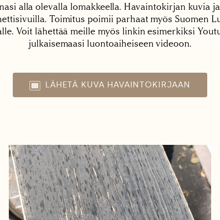
nasi alla olevalla lomakkeella. Havaintokirjan kuvia ja
tisivuilla. Toimitus poimii parhaat myös Suomen Lu
alle. Voit lähettää meille myös linkin esimerkiksi You
julkaisemaasi luontoaiheiseen videoon.
LÄHETÄ KUVA HAVAINTOKIRJAAN