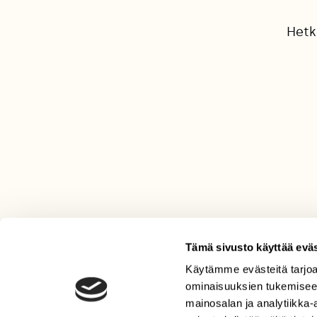
Hetk
Tämä sivusto käyttää eväs
Käytämme evästeitä tarjoa
LEHTI
ominaisuuksien tukemisee
Uusin lehti
mainosalan ja analytiikka