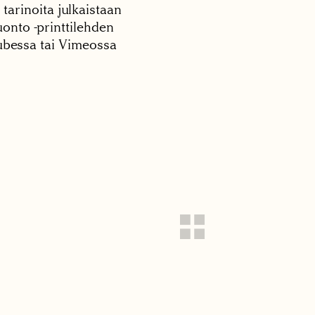
 tarinoita julkaistaan
onto -printtilehden
tubessa tai Vimeossa