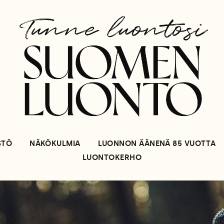
STÖ
NÄKÖKULMIA
LUONNON ÄÄNENÄ 85 VUOTTA
LUONTOKERHO