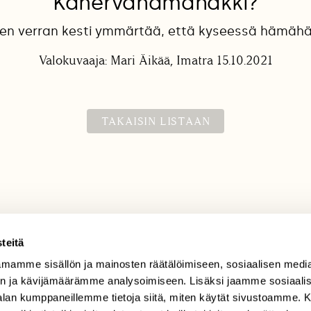
Kanervahämähäkki?
en verran kesti ymmärtää, että kyseessä hämähäk
Valokuvaaja: Mari Äikää, Imatra 15.10.2021
TAKAISIN LISTAAN
teitä
mamme sisällön ja mainosten räätälöimiseen, sosiaalisen medi
TILAAJAPALVELU
n ja kävijämäärämme analysoimiseen. Lisäksi jaamme sosiaali
tilaajapalvelu@sll.fi
-alan kumppaneillemme tietoja siitä, miten käytät sivustoamme