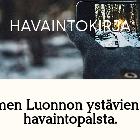
HAVAINTOKIRJA
en Luonnon ystävie
havaintopalsta.