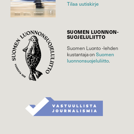
Tilaa uutiskirje
SUOMEN LUONNON­
SUOJELU­LIITTO
Suomen Luonto -lehden
Suomen
kustantaja on
luonnonsuojelu­liitto
.