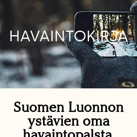
HAVAINTOKIRJA
Suomen Luonnon
ystävien oma
havaintopalsta.