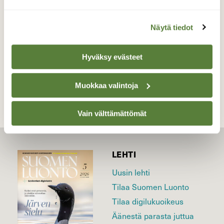
Valokuvaaja: Tarja Naukkarinen, Savitaipale
18.5.2026
Näytä tiedot
Hyväksy evästeet
TAKAISIN LISTAAN
Muokkaa valintoja
Vain välttämättömät
LEHTI
Uusin lehti
Tilaa Suomen Luonto
Tilaa digilukuoikeus
Äänestä parasta juttua