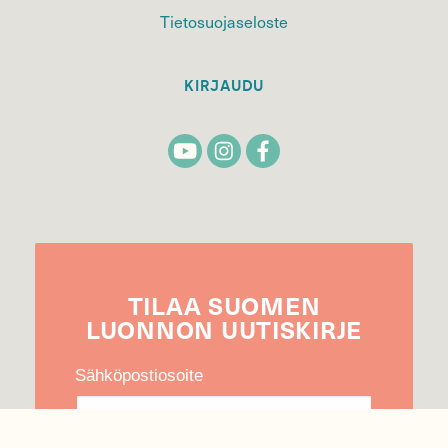
Tietosuojaseloste
KIRJAUDU
TILAA
SUOMEN
LUONNON
UUTIS­KIRJE
Sähköpostiosoite