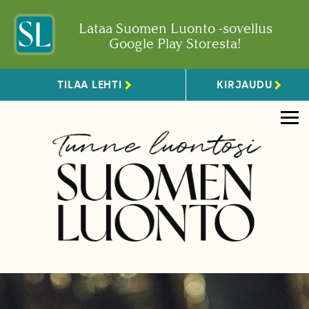
Lataa Suomen Luonto -sovellus
Google Play Storesta!
TILAA LEHTI
KIRJAUDU