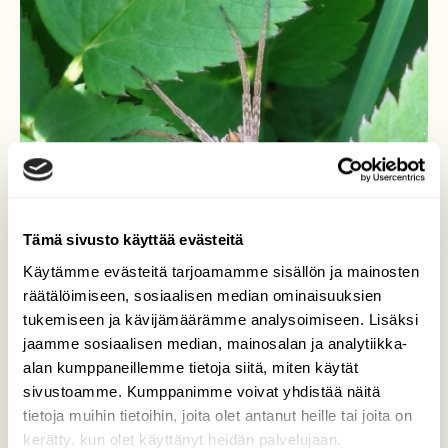
Tämä sivusto käyttää evästeitä
Käytämme evästeitä tarjoamamme sisällön ja mainosten
räätälöimiseen, sosiaalisen median ominaisuuksien
tukemiseen ja kävijämäärämme analysoimiseen. Lisäksi
jaamme sosiaalisen median, mainosalan ja analytiikka-
alan kumppaneillemme tietoja siitä, miten käytät
Kanervahämähäkki
sivustoamme. Kumppanimme voivat yhdistää näitä
tietoja muihin tietoihin, joita olet antanut heille tai joita on
Hämis heinikossa.
kerätty, kun olet käyttänyt heidän palvelujaan.