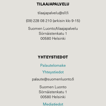
TILAAJAPALVELU
tilaajapalvelu@sll.fi
(09) 228 08 210 (arkisin klo 9-15)
Suomen Luonto/tilaajapalvelu
Sörnäistenkatu 1
00580 Helsinki
YHTEYSTIEDOT
Palautelomake
Yhteystiedot
palaute@suomenluonto.fi
Suomen Luonto
Sörnäistenkatu 1
00580 Helsinki
Mediatiedot