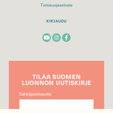
Tietosuojaseloste
KIRJAUDU
TILAA
SUOMEN
LUONNON
UUTIS­KIRJE
Sähköpostiosoite