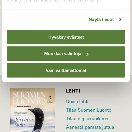
kerätty, kun olet käyttänyt heidän palvelujaan.
Valokuvaaja: Markku Pelkonen, Jyväskylä
02.05.2026
Näytä tiedot
TAKAISIN LISTAAN
Hyväksy evästeet
Muokkaa valintoja
Vain välttämättömät
LEHTI
Uusin lehti
Tilaa Suomen Luonto
Tilaa digilukuoikeus
Äänestä parasta juttua