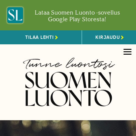
Lataa Suomen Luonto -sovellus
Google Play Storesta!
TILAA LEHTI
KIRJAUDU