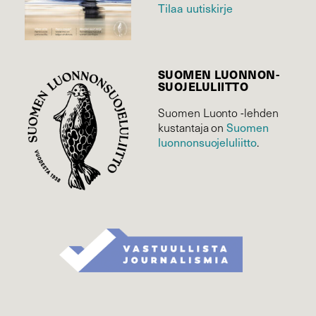
Tilaa uutiskirje
SUOMEN LUONNON­
SUOJELU­LIITTO
Suomen Luonto -lehden
Suomen
kustantaja on
luonnonsuojelu­liitto
.