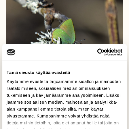
Tämä sivusto käyttää evästeitä
Käytämme evästeitä tarjoamamme sisällön ja mainosten
räätälöimiseen, sosiaalisen median ominaisuuksien
tukemiseen ja kävijämäärämme analysoimiseen. Lisäksi
Kangasperhonen
jaamme sosiaalisen median, mainosalan ja analytiikka-
alan kumppaneillemme tietoja siitä, miten käytät
Kangasperhonen lepää jäkälän peittämällä
sivustoamme. Kumppanimme voivat yhdistää näitä
oksalla.
tietoja muihin tietoihin, joita olet antanut heille tai joita on