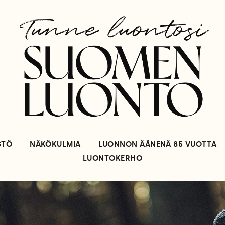
STÖ
NÄKÖKULMIA
LUONNON ÄÄNENÄ 85 VUOTTA
LUONTOKERHO