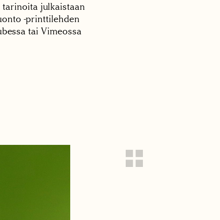
 tarinoita julkaistaan
onto -printtilehden
tubessa tai Vimeossa