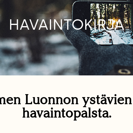
HAVAINTOKIRJA
en Luonnon ystävie
havaintopalsta.