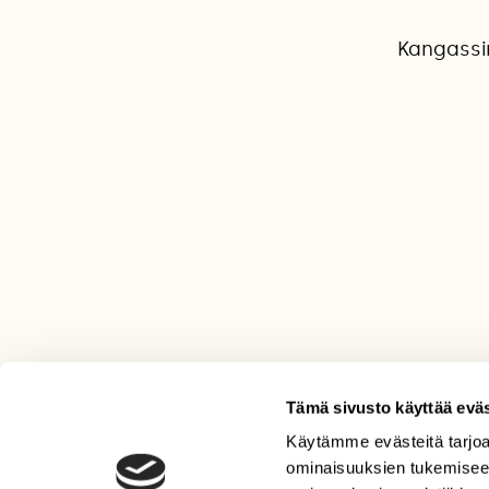
Kangassin
Tämä sivusto käyttää eväs
Käytämme evästeitä tarjoa
LEHTI
ominaisuuksien tukemisee
Uusin lehti