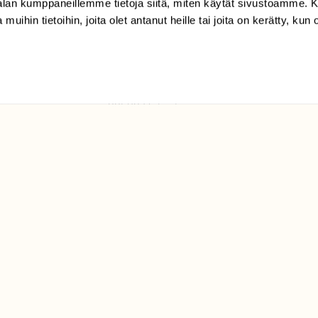
-alan kumppaneillemme tietoja siitä, miten käytät sivustoamme
 muihin tietoihin, joita olet antanut heille tai joita on kerätty, kun 
(09) 228 08 210 (arkisin
klo 9-15)
Suomen
Luonto/tilaajapalvelu
Sörnäistenkatu 1
00580 Helsinki
ELU­
YHTEYSTIEDOT
ntaja on
Palautelomake
Yhteystiedot
palaute@suomenluonto.fi
Suomen Luonto
Sörnäistenkatu 1
00580 Helsinki
Mediatiedot
Tietosuojaseloste