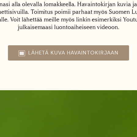
nasi alla olevalla lomakkeella. Havaintokirjan kuvia ja
tisivuilla. Toimitus poimii parhaat myös Suomen Lu
alle. Voit lähettää meille myös linkin esimerkiksi You
julkaisemaasi luontoaiheiseen videoon.
LÄHETÄ KUVA HAVAINTOKIRJAAN