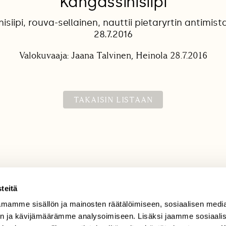
Kangassinisiipi
isiipi, rouva-sellainen, nauttii pietaryrtin antimist
28.7.2016
Valokuvaaja: Jaana Talvinen, Heinola 28.7.2016
TAKAISIN LISTAAN
teitä
mamme sisällön ja mainosten räätälöimiseen, sosiaalisen medi
TILAAJAPALVELU
n ja kävijämäärämme analysoimiseen. Lisäksi jaamme sosiaali
tilaajapalvelu@sll.fi