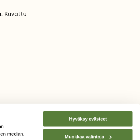
a. Kuvattu
Hyväksy evästeet
an
sen median,
Muokkaa valintoja